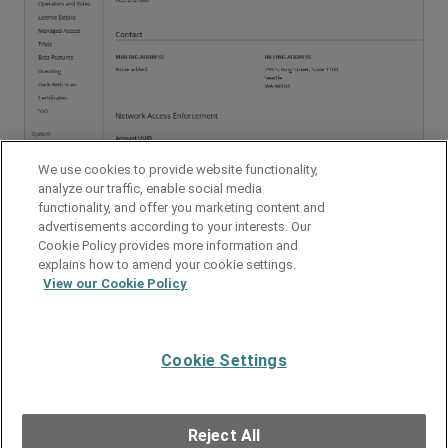
We use cookies to provide website functionality,
analyze our traffic, enable social media
functionality, and offer you marketing content and
advertisements according to your interests. Our
関連トピック
Cookie Policy provides more information and
explains how to amend your cookie settings.
アカウントに管理ユーザーを追加する
View our Cookie Policy
管理ユーザーを削除する
管理対象アカウントのアカウント詳細を編集する
Cookie Settings
フィードバックの送信
●
サポートを受ける
●
全製品のドキュメ
ント
●
技術検索
©
2025
WatchGuard Technologies, Inc. All rights reserved. WatchGuard およ
Reject All
び WatchGuard ロゴは、米国および他の国における WatchGuard Technologies