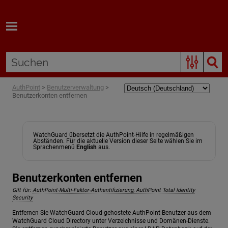
Zum Hauptinhalt springen
AuthPoint
>
Benutzerverwaltung
>
Benutzerkonten entfernen
WatchGuard übersetzt die AuthPoint-Hilfe in regelmäßigen
Abständen. Für die aktuelle Version dieser Seite wählen Sie im
Sprachenmenü
English
aus.
Benutzerkonten entfernen
Gilt für:
AuthPoint-Multi-Faktor-Authentifizierung, AuthPoint Total Identity
Security
Entfernen Sie WatchGuard Cloud-gehostete AuthPoint-Benutzer aus dem
WatchGuard Cloud Directory unter Verzeichnisse und Domänen-Dienste.