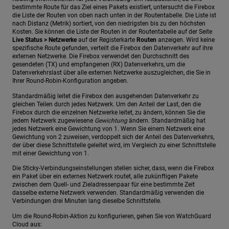
bestimmte Route für das Ziel eines Pakets existiert, untersucht die Firebox
die Liste der Routen von oben nach unten in der Routentabelle. Die Liste ist
nach Distanz (Metrik) sortiert, von den niedrigsten bis zu den höchsten
Kosten. Sie können die Liste der Routen in der Routentabelle auf der Seite
Live Status > Netzwerke
auf der Registerkarte
Routen
anzeigen. Wird keine
spezifische Route gefunden, verteilt die Firebox den Datenverkehr auf ihre
externen Netzwerke. Die Firebox verwendet den Durchschnitt des
gesendeten (TX) und empfangenen (RX) Datenverkehrs, um die
Datenverkehrslast über alle externen Netzwerke auszugleichen, die Sie in
Ihrer Round-Robin-Konfiguration angeben.
Standardmäßig leitet die Firebox den ausgehenden Datenverkehr zu
gleichen Teilen durch jedes Netzwerk. Um den Anteil der Last, den die
Firebox durch die einzelnen Netzwerke leitet, zu ändern, können Sie die
jedem Netzwerk zugewiesene
Gewichtung
ändern. Standardmäßig hat
jedes Netzwerk eine Gewichtung von 1. Wenn Sie einem Netzwerk eine
Gewichtung von 2 zuweisen, verdoppelt sich der Anteil des Datenverkehrs,
der über diese Schnittstelle geleitet wird, im Vergleich zu einer Schnittstelle
mit einer Gewichtung von 1.
Die Sticky-Verbindungseinstellungen stellen sicher, dass, wenn die Firebox
ein Paket über ein externes Netzwerk routet, alle zukünftigen Pakete
zwischen dem Quell- und Zieladressenpaar für eine bestimmte Zeit
dasselbe externe Netzwerk verwenden. Standardmäßig verwenden die
Verbindungen drei Minuten lang dieselbe Schnittstelle.
Um die Round-Robin-Aktion zu konfigurieren, gehen Sie von WatchGuard
Cloud aus: