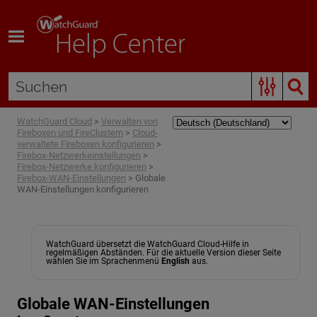
Zum Hauptinhalt springen
WatchGuard Cloud
>
Verwalten von
Fireboxen und FireClustern
>
Cloud-
verwaltete Fireboxen konfigurieren
>
Firebox-Netzwerkeinstellungen
>
Firebox-Netzwerke konfigurieren
>
Firebox-WAN-Einstellungen
>
Globale
WAN-Einstellungen konfigurieren
WatchGuard übersetzt die WatchGuard Cloud-Hilfe in
regelmäßigen Abständen. Für die aktuelle Version dieser Seite
wählen Sie im Sprachenmenü
English
aus.
Globale WAN-Einstellungen