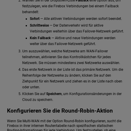
Wählen Sie in der Dropdown-Liste
Failback
eine Option aus, um
festzulegen, wie die Firebox Verbindungen bei einem Failback
behandelt:
Sofort
— Alle aktiven Verbindungen werden sofort beendet.
Schrittweise
— Der Datenverkehr wird für aktive
Verbindungen weiterhin über das Failover-Netzwerk geführt.
Kein Failback
— Aktive und neue Verbindungen werden
weiter über das Failover-Netzwerk geführt.
Um auszuwählen, welche Netzwerke am WAN-Failover
teilnehmen, aktivieren Sie das Kontrollkästchen für jedes
Netzwerk. Sie müssen mindestens zwei Netzwerke auswählen.
Das erste Netzwerk in der Liste ist das primäre Netzwerk. Um die
Reihenfolge der Netzwerke zu ändern, klicken Sie auf den
Ziehpunkt für ein Netzwerk und ziehen es in der Liste nach oben
oder unten.
Klicken Sie auf
Speichern
, um Konfigurationsänderungen in der
Cloud zu speichern.
Konfigurieren Sie die Round-Robin-Aktion
Wenn Sie Multi-WAN mit der Option Round-Robin konfigurieren, sucht die
Firebox in ihrer internen Routentabelle nach spezifischen statischen
Routing-Informationen für jede Verbindung. Um festzustellen, ob eine