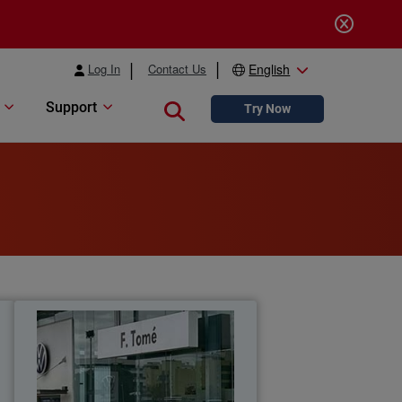
Log In
Contact Us
English
Support
Close search
Try Now
.
Grupo F. Tomé
.
d
Grupo F. Tomé confía en las soluciones
e
de seguridad de red y endpoint de