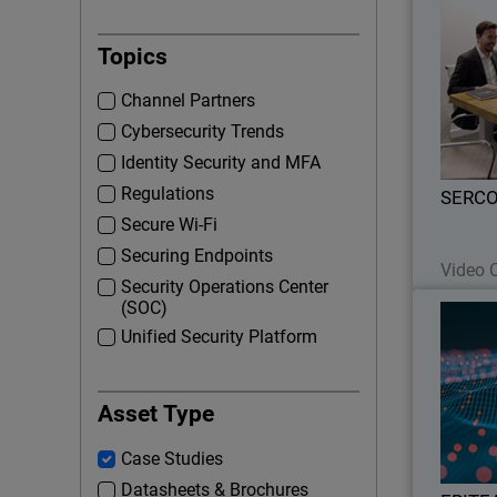
S
Topics
SER
Channel Partners
Watch
Cybersecurity Trends
relació
Identity Security and MFA
Regulations
SERCO
Secure Wi-Fi
Securing Endpoints
Video 
Security Operations Center
(SOC)
Unified Security Platform
ERITEA 
como únic
Asset Type
seguridad 
Case Studies
Datasheets & Brochures