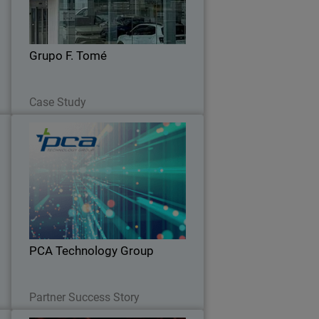
s
WatchGuard para unificar y gestionar
s
su red de concesionarios.
Grupo F. Tomé
Read Now
Case Study
C
PCA Technology Group
a
MSP con sede en Estados Unidos crece
l
gracias a una relación de 15 años con
s
WatchGuard utilizando el enfoque de
.
Unified Security Platform y
WatchGuardONE
PCA Technology Group
Read Now
Partner Success Story