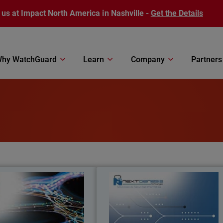
 us at Impact North America in Nashville -
Get the Details
hy WatchGuard
Learn
Company
Partners
ZTek Solutions
Next Genesis Technologies, S.A
DE C.V
olutions buscó a WatchGuard
WatchGuard simplificando la Segurida
para resolver un problema de
Perimetral para eficientar el servicio d