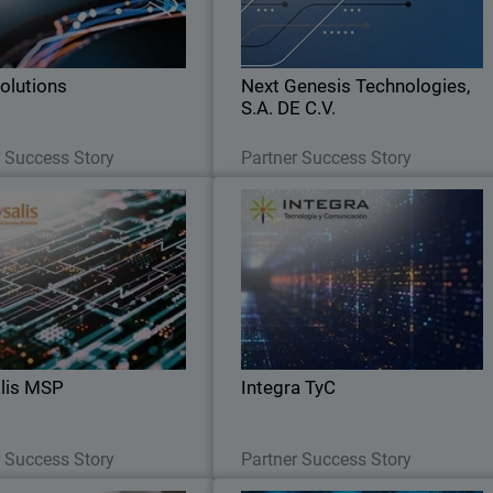
figuración que un competidor
Next Genesis durante más de do
conocido no pudo solucionar
década
olutions
Next Genesis Technologies,
S.A. DE C.V.
Read Now
Read Now
r Success Story
Partner Success Story
Chrysalis MSP
Integra Ty
alis MSP eligió a WatchGuard
Con el portfolio de WatchGuard, Integr
 impulsar el crecimiento de su
Canarias satisface las necesidades de
negocio.
mercado aportando respuesta
sencillas a necesidades complejas
lis MSP
Integra TyC
Read Now
Read Now
r Success Story
Partner Success Story