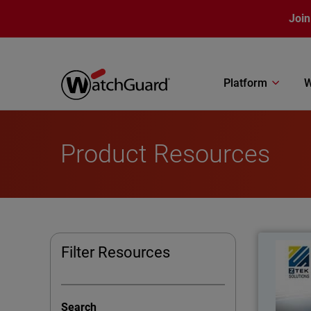
Skip to main content
Join
Platform
W
Product Resources
Filter Resources
ZTek S
Search