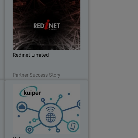
o
Redinet Limited
Lea este artículo para conocer cómo
a
Redinet encontró en WatchGuard un
o
mejor servicio de detección y respuesta
a
de Threat Hunting
e
.
Redinet Limited
Read Now
Partner Success Story
y
Kuiper
n
La arquitectura de Unified Security
s
Platform® de WatchGuard ayuda a
d
Kuiper Technology a continuar
o
evolucionando y creciendo.
.