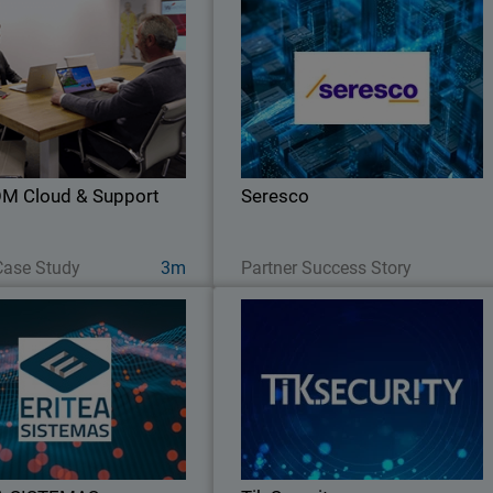
ERCOM Cloud & Support
Seresc
COM, se convierte en MSP de
Para adentrarse en el mundo de l
Guard y estrecha aún más su
ciberseguridad como MSSP, Seresc
n con el fabricante, apostando
buscaba un partner con un program
por su innovador portfolio de
de canal estable y flexible como el d
soluciones y servicios.
WatchGuard
M Cloud & Support
Seresco
Watch Now
Read Now
Case Study
3m
Partner Success Story
ERITEA SISTEMAS
Tik Securit
SISTEMAS elige a WatchGuard
Los servicios de WatchGuard ha
o proveedor de soluciones de
permitido a Tik Security ofrecer a su
por la amplitud de su oferta y
clientes, servicios de segurida
su proyección.
administrados que van desde el punt
final hasta el perímetro