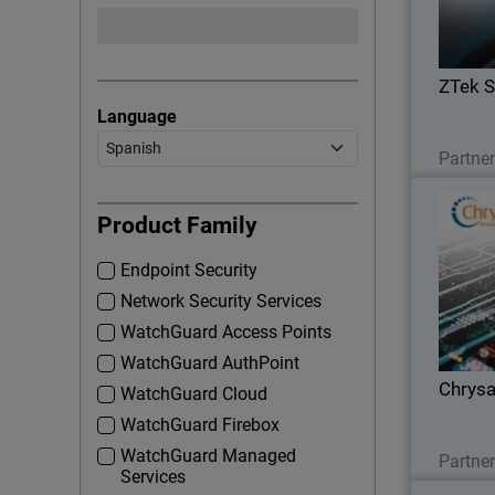
con
ZTek S
Language
Partne
Product Family
Endpoint Security
Chrys
para
Network Security Services
WatchGuard Access Points
WatchGuard AuthPoint
Chrysa
WatchGuard Cloud
WatchGuard Firebox
WatchGuard Managed
Partne
Services