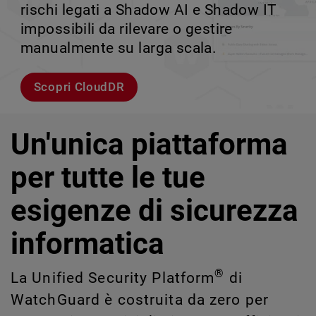
rischi legati a Shadow AI e Shadow IT
tuo team può crescere senza perdere il
velocità.
scalabile.
impossibili da rilevare o gestire
controllo.
manualmente su larga scala.
Esplora i modelli
Scopri WatchGuard EDR
Scopri Rai
Scopri CloudDR
Un'unica piattaforma
per tutte le tue
esigenze di sicurezza
informatica
®
La Unified Security Platform
di
WatchGuard è costruita da zero per