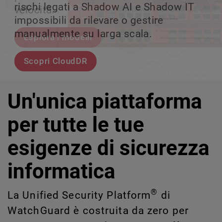
rischi legati a Shadow AI e Shadow IT
tuo team può crescere senza perdere il
velocità.
scalabile.
impossibili da rilevare o gestire
controllo.
manualmente su larga scala.
Esplora i modelli
Scopri WatchGuard EDR
Scopri Rai
Scopri CloudDR
Un'unica piattaforma
per tutte le tue
esigenze di sicurezza
informatica
®
La Unified Security Platform
di
WatchGuard è costruita da zero per