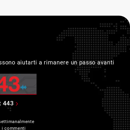
ossono aiutarti a rimanere un passo avanti
t 443
 settimanalmente
e i commenti