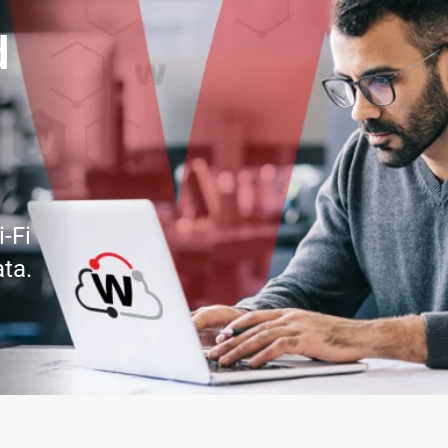
d
i-Fi
ata.