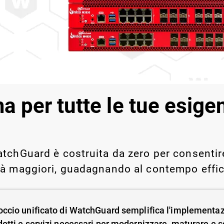
legati a Shadow AI e Shadow
manualmente su larga scala.
a per tutte le tue esige
tchGuard è costruita da zero per consentire 
tà maggiori, guadagnando al contempo effic
occio unificato di WatchGuard semplifica l'implementa
dotti e servizi necessari per modernizzare, maturare e sc