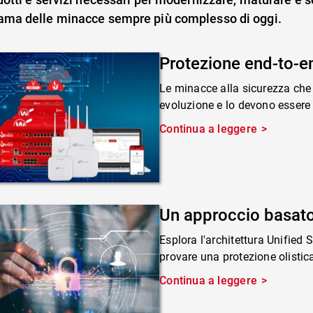
ama delle minacce sempre più complesso di oggi.
Protezione end-to-e
Le minacce alla sicurezza che
evoluzione e lo devono essere 
Continua a leggere
Un approccio basato
Esplora l'architettura Unified
provare una protezione olistic
Continua a leggere