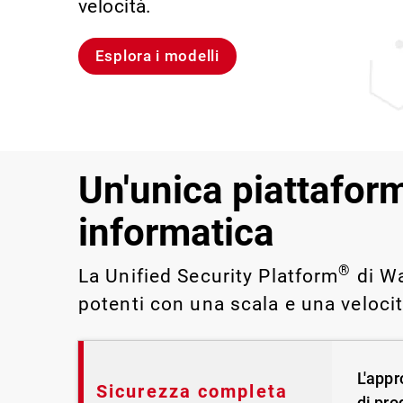
velocità.
violazioni e portare alla luce rischi 
IT impossibili da rilevare o gestire 
Scopri Rai
Scopri WatchGuard EDR
Esplora i modelli
Scopri CloudDR
Un'unica piattaform
informatica
®
La Unified Security Platform
di Wa
potenti con una scala e una veloci
L'appr
Sicurezza completa
di pro