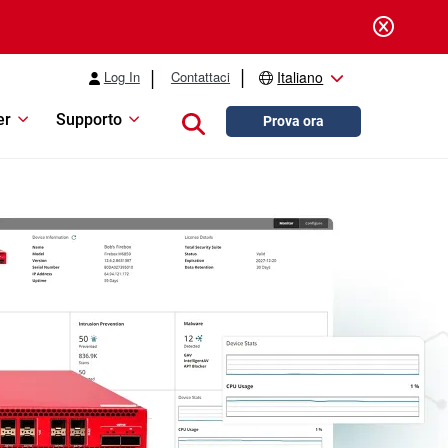
Log In
Contattaci
Italiano
er
Supporto
Close search
Prova ora