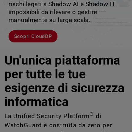
rischi legati a Shadow AI e Shadow IT
tuo team può crescere senza perdere il
velocità.
scalabile.
impossibili da rilevare o gestire
controllo.
manualmente su larga scala.
Esplora i modelli
Scopri WatchGuard EDR
Scopri Rai
Scopri CloudDR
Un'unica piattaforma
per tutte le tue
esigenze di sicurezza
informatica
®
La Unified Security Platform
di
WatchGuard è costruita da zero per