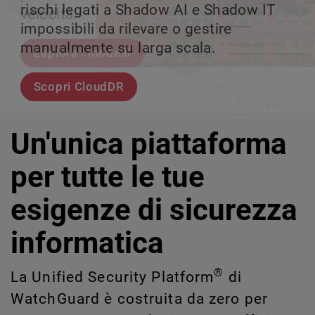
rischi legati a Shadow AI e Shadow IT
tuo team può crescere senza perdere il
velocità.
scalabile.
impossibili da rilevare o gestire
controllo.
manualmente su larga scala.
Esplora i modelli
Scopri WatchGuard EDR
Scopri Rai
Scopri CloudDR
Un'unica piattaforma
per tutte le tue
esigenze di sicurezza
informatica
®
La Unified Security Platform
di
WatchGuard è costruita da zero per