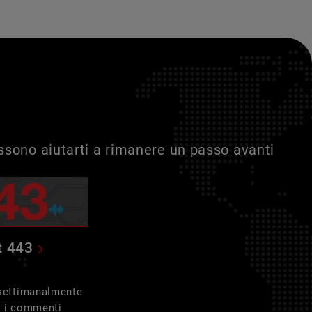
ossono aiutarti a rimanere un passo avanti
t 443
 settimanalmente
e i commenti