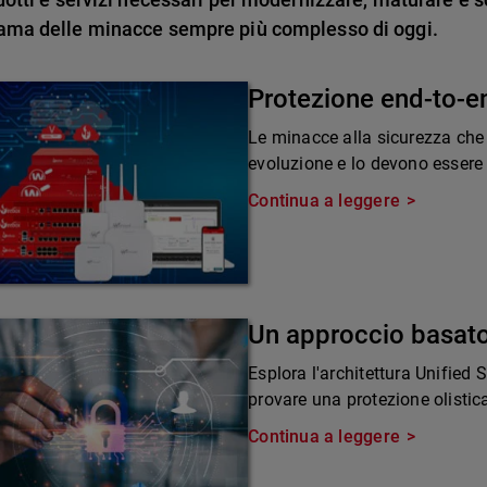
ama delle minacce sempre più complesso di oggi.
Protezione end-to-e
Le minacce alla sicurezza che
evoluzione e lo devono essere 
Continua a leggere
Un approccio basato
Esplora l'architettura Unified
provare una protezione olistic
Continua a leggere