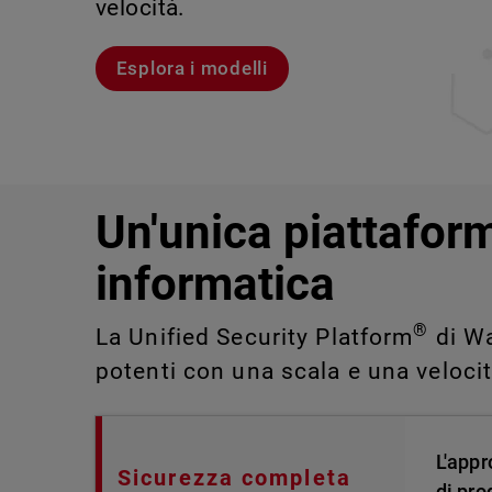
velocità.
violazioni e portare alla luce rischi 
IT impossibili da rilevare o gestire 
Scopri Rai
Scopri WatchGuard EDR
Esplora i modelli
Scopri CloudDR
Un'unica piattaform
informatica
®
La Unified Security Platform
di Wa
potenti con una scala e una veloci
L'appr
Sicurezza completa
di pro