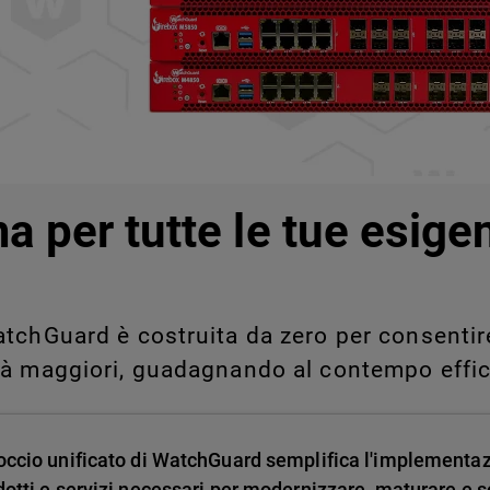
legati a Shadow AI e Shadow
manualmente su larga scala.
a per tutte le tue esige
tchGuard è costruita da zero per consentire 
tà maggiori, guadagnando al contempo effic
occio unificato di WatchGuard semplifica l'implementa
dotti e servizi necessari per modernizzare, maturare e sc