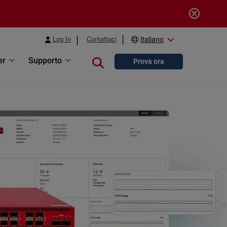
Log In
Contattaci
Italiano
er
Supporto
Close search
Prova ora