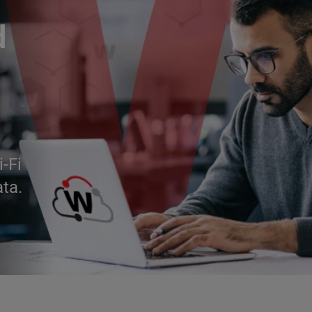
d
i-Fi
ata.