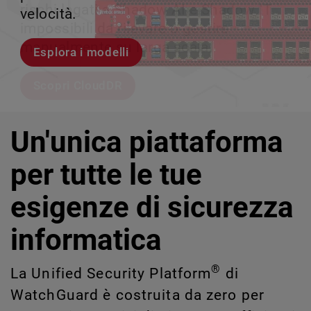
rischi legati a Shadow AI e Shadow IT
tuo team può crescere senza perdere il
velocità.
scalabile.
impossibili da rilevare o gestire
controllo.
manualmente su larga scala.
Esplora i modelli
Scopri WatchGuard EDR
Scopri Rai
Scopri CloudDR
Un'unica piattaforma
per tutte le tue
esigenze di sicurezza
informatica
®
La Unified Security Platform
di
WatchGuard è costruita da zero per