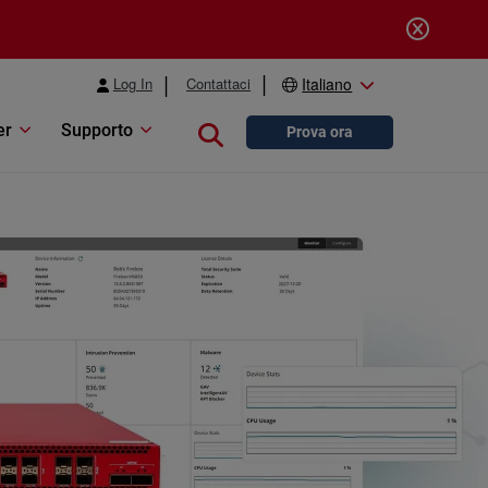
Log In
Contattaci
Italiano
er
Supporto
Close search
Prova ora