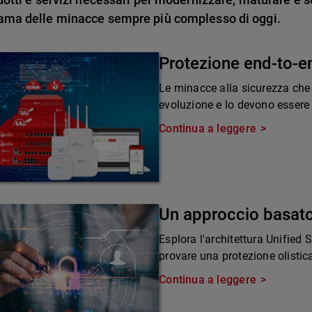
ama delle minacce sempre più complesso di oggi.
Protezione end-to-e
Le minacce alla sicurezza che
evoluzione e lo devono essere 
Continua a leggere
Un approccio basato
Esplora l'architettura Unified
provare una protezione olistic
Continua a leggere