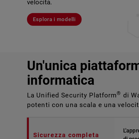
velocità.
violazioni e portare alla luce rischi 
IT impossibili da rilevare o gestire 
Scopri Rai
Scopri WatchGuard EDR
Esplora i modelli
Scopri CloudDR
Un'unica piattaform
informatica
®
La Unified Security Platform
di Wa
potenti con una scala e una veloci
L'appr
Sicurezza completa
di pro