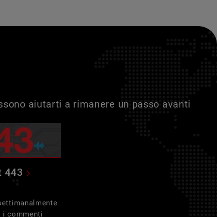
ossono aiutarti a rimanere un passo avanti
t 443
 settimanalmente
e i commenti