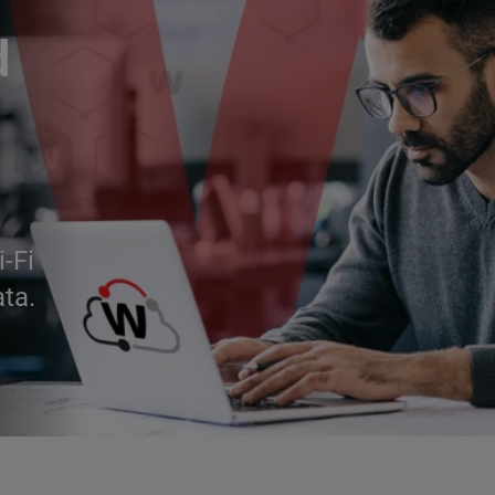
d
i-Fi
ata.