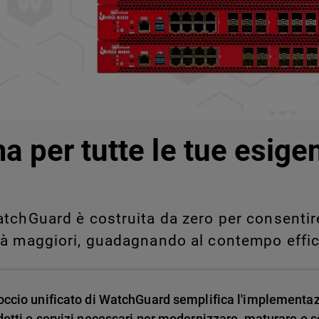
legati a Shadow AI e Shadow
manualmente su larga scala.
a per tutte le tue esige
tchGuard è costruita da zero per consentire 
tà maggiori, guadagnando al contempo effic
occio unificato di WatchGuard semplifica l'implementa
dotti e servizi necessari per modernizzare, maturare e sc