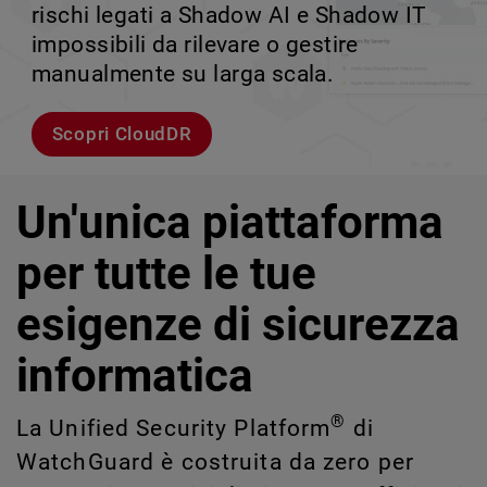
rischi legati a Shadow AI e Shadow IT
tuo team può crescere senza perdere il
velocità.
scalabile.
impossibili da rilevare o gestire
controllo.
manualmente su larga scala.
Esplora i modelli
Scopri WatchGuard EDR
Scopri Rai
Scopri CloudDR
Un'unica piattaforma
per tutte le tue
esigenze di sicurezza
informatica
®
La Unified Security Platform
di
WatchGuard è costruita da zero per