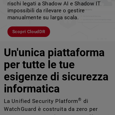
rischi legati a Shadow AI e Shadow IT
tuo team può crescere senza perdere il
velocità.
scalabile.
impossibili da rilevare o gestire
controllo.
manualmente su larga scala.
Esplora i modelli
Scopri WatchGuard EDR
Scopri Rai
Scopri CloudDR
Un'unica piattaforma
per tutte le tue
esigenze di sicurezza
informatica
®
La Unified Security Platform
di
WatchGuard è costruita da zero per