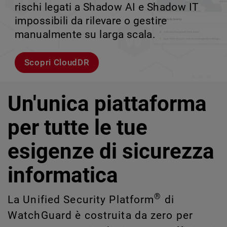
rischi legati a Shadow AI e Shadow IT
tuo team può crescere senza perdere il
velocità.
scalabile.
impossibili da rilevare o gestire
controllo.
manualmente su larga scala.
Esplora i modelli
Scopri WatchGuard EDR
Scopri Rai
Scopri CloudDR
Un'unica piattaforma
per tutte le tue
esigenze di sicurezza
informatica
®
La Unified Security Platform
di
WatchGuard è costruita da zero per