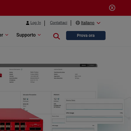
Log In
Contattaci
Italiano
er
Supporto
Close search
Prova ora