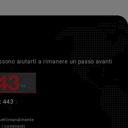
ossono aiutarti a rimanere un passo avanti
t 443
 settimanalmente
e i commenti