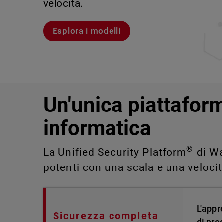
velocità.
violazioni e portare alla luce rischi 
IT impossibili da rilevare o gestire 
Scopri Rai
Scopri WatchGuard EDR
Esplora i modelli
Scopri CloudDR
Un'unica piattaform
informatica
®
La Unified Security Platform
di Wa
potenti con una scala e una veloci
L'appr
Sicurezza completa
di pro