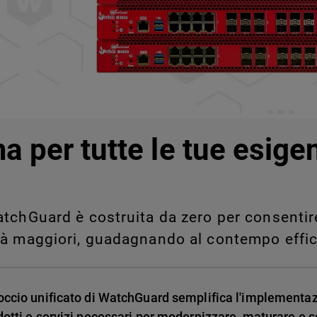
legati a Shadow AI e Shadow
manualmente su larga scala.
a per tutte le tue esige
tchGuard è costruita da zero per consentire 
tà maggiori, guadagnando al contempo effic
occio unificato di WatchGuard semplifica l'implementa
dotti e servizi necessari per modernizzare, maturare e sc