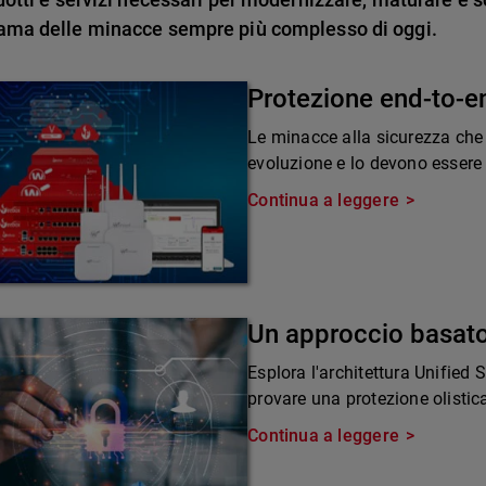
ama delle minacce sempre più complesso di oggi.
Protezione end-to-e
Le minacce alla sicurezza che
evoluzione e lo devono essere 
Continua a leggere
Un approccio basato
Esplora l'architettura Unified
provare una protezione olistic
Continua a leggere