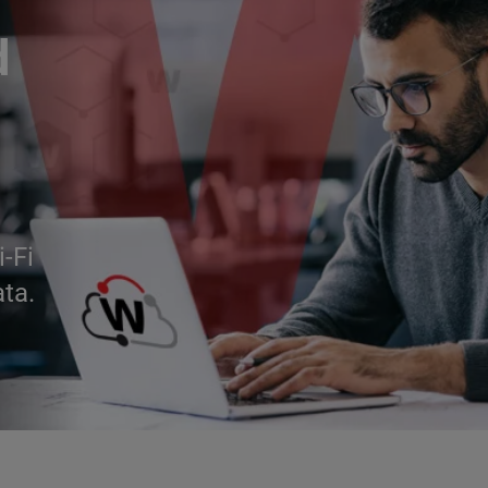
d
i-Fi
ata.