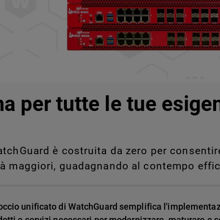
legati a Shadow AI e Shadow
manualmente su larga scala.
a per tutte le tue esige
tchGuard è costruita da zero per consentire 
tà maggiori, guadagnando al contempo effic
occio unificato di WatchGuard semplifica l'implementa
dotti e servizi necessari per modernizzare, maturare e sc