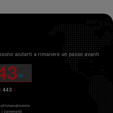
ossono aiutarti a rimanere un passo avanti
t 443
 settimanalmente
e i commenti