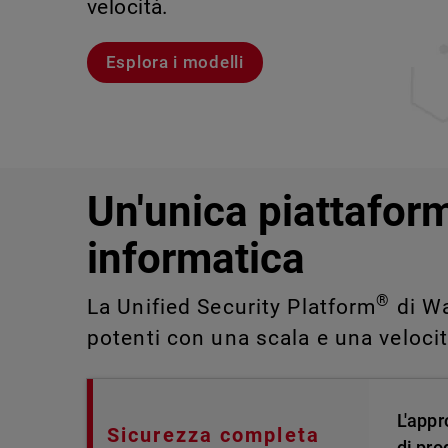
velocità.
violazioni e portare alla luce rischi 
IT impossibili da rilevare o gestire 
Scopri Rai
Scopri WatchGuard EDR
Esplora i modelli
Scopri CloudDR
Un'unica piattaform
informatica
®
La Unified Security Platform
di Wa
potenti con una scala e una veloci
L'appr
Sicurezza completa
di pro