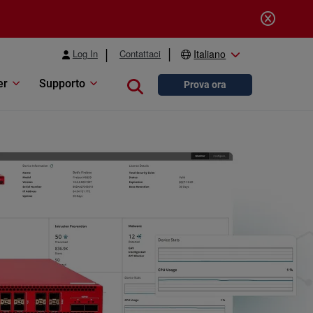
Log In
Contattaci
Italiano
er
Supporto
Close search
Prova ora