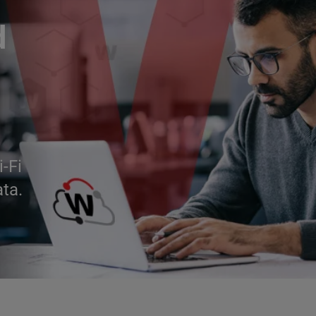
d
i-Fi
ata.