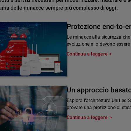
ama delle minacce sempre più complesso di oggi.
Protezione end-to-e
Le minacce alla sicurezza che
evoluzione e lo devono essere 
Continua a leggere
Un approccio basato
Esplora l'architettura Unified
provare una protezione olistic
Continua a leggere