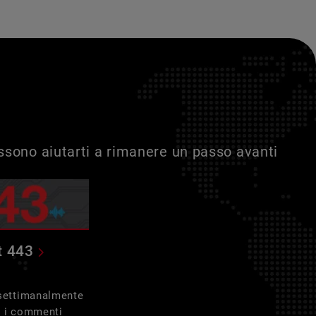
ossono aiutarti a rimanere un passo avanti
t 443
 settimanalmente
e i commenti