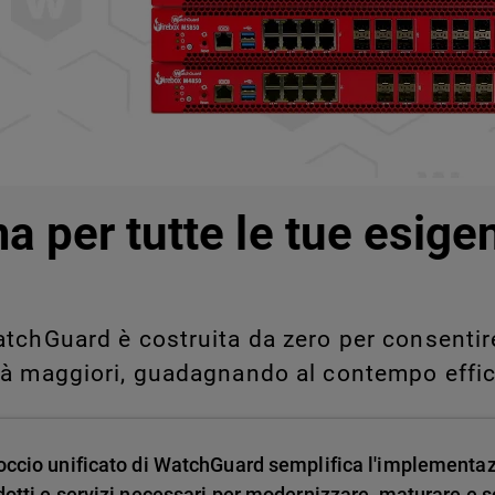
legati a Shadow AI e Shadow
manualmente su larga scala.
a per tutte le tue esige
tchGuard è costruita da zero per consentire 
tà maggiori, guadagnando al contempo effic
occio unificato di WatchGuard semplifica l'implementa
dotti e servizi necessari per modernizzare, maturare e sc