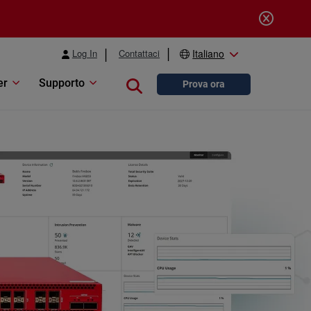
Log In
Contattaci
Italiano
er
Supporto
Close search
Prova ora