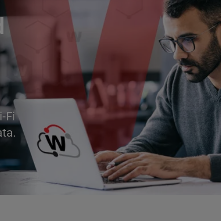
d
i-Fi
ata.