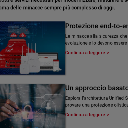
ama delle minacce sempre più complesso di oggi.
Protezione end-to-e
Le minacce alla sicurezza che
evoluzione e lo devono essere 
Continua a leggere
Un approccio basato
Esplora l'architettura Unified
provare una protezione olistic
Continua a leggere