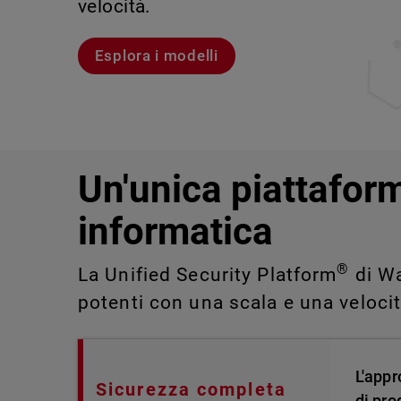
velocità.
violazioni e portare alla luce rischi 
IT impossibili da rilevare o gestire 
Scopri Rai
Scopri WatchGuard EDR
Esplora i modelli
Scopri CloudDR
Un'unica piattaform
informatica
®
La Unified Security Platform
di Wa
potenti con una scala e una veloci
L'appr
Sicurezza completa
di pro