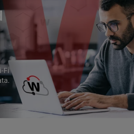
d
i-Fi
ata.