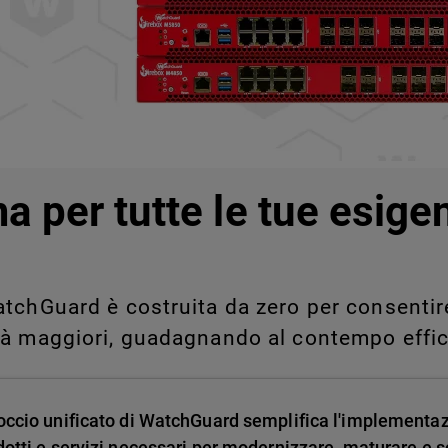
legati a Shadow AI e Shadow
manualmente su larga scala.
a per tutte le tue esige
tchGuard è costruita da zero per consentire 
tà maggiori, guadagnando al contempo effic
occio unificato di WatchGuard semplifica l'implementa
dotti e servizi necessari per modernizzare, maturare e sc