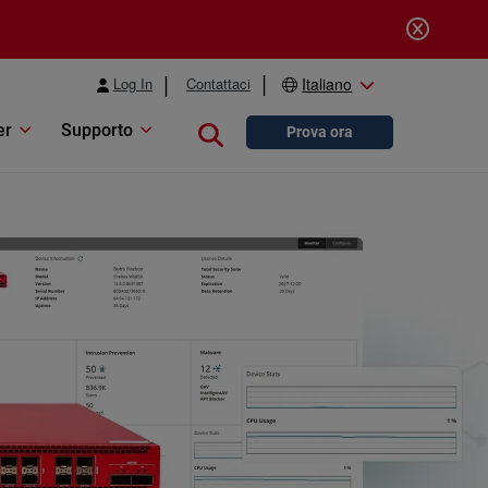
Log In
Contattaci
Italiano
er
Supporto
Close search
Prova ora