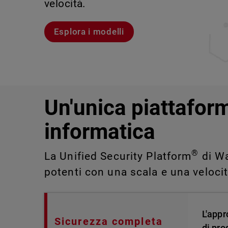
velocità.
violazioni e portare alla luce rischi 
IT impossibili da rilevare o gestire 
Scopri Rai
Scopri WatchGuard EDR
Esplora i modelli
Scopri CloudDR
Un'unica piattaform
informatica
®
La Unified Security Platform
di Wa
potenti con una scala e una veloci
L'appr
Sicurezza completa
di pro