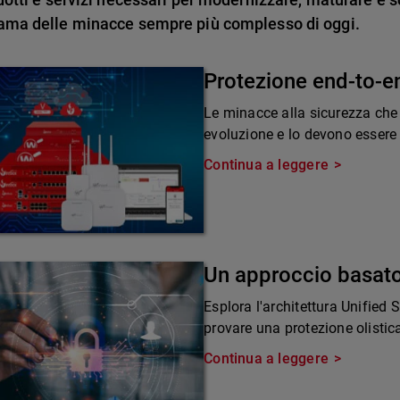
ama delle minacce sempre più complesso di oggi.
Protezione end-to-e
Le minacce alla sicurezza che
evoluzione e lo devono essere 
Continua a leggere
Un approccio basato
Esplora l'architettura Unified
provare una protezione olistic
Continua a leggere