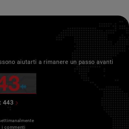
ossono aiutarti a rimanere un passo avanti
t 443
 settimanalmente
e i commenti