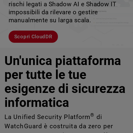
rischi legati a Shadow AI e Shadow IT
tuo team può crescere senza perdere il
velocità.
scalabile.
impossibili da rilevare o gestire
controllo.
manualmente su larga scala.
Esplora i modelli
Scopri WatchGuard EDR
Scopri Rai
Scopri CloudDR
Un'unica piattaforma
per tutte le tue
esigenze di sicurezza
informatica
®
La Unified Security Platform
di
WatchGuard è costruita da zero per