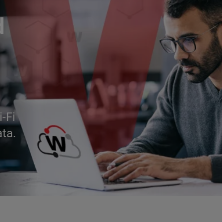
d
i-Fi
ata.