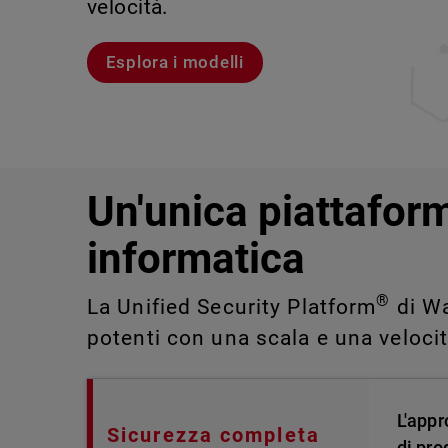
velocità.
violazioni e portare alla luce rischi 
IT impossibili da rilevare o gestire 
Scopri Rai
Scopri WatchGuard EDR
Esplora i modelli
Scopri CloudDR
Un'unica piattaform
informatica
®
La Unified Security Platform
di Wa
potenti con una scala e una veloci
L'appr
Sicurezza completa
di pro