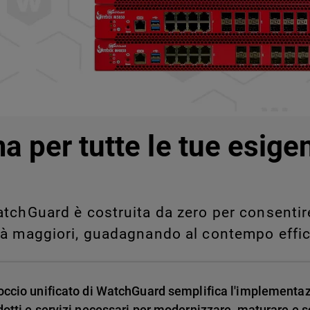
legati a Shadow AI e Shadow
manualmente su larga scala.
a per tutte le tue esige
tchGuard è costruita da zero per consentire 
tà maggiori, guadagnando al contempo effic
occio unificato di WatchGuard semplifica l'implementa
dotti e servizi necessari per modernizzare, maturare e sc