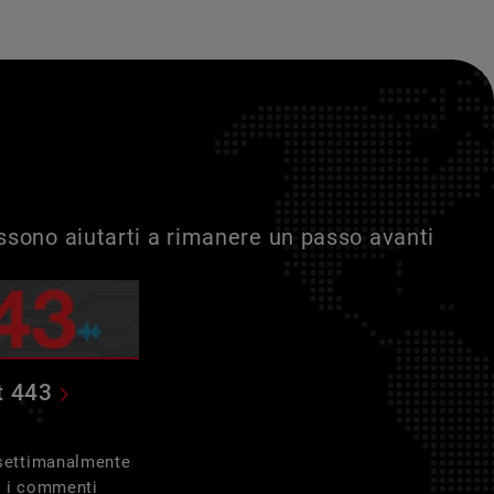
ossono aiutarti a rimanere un passo avanti
t 443
 settimanalmente
e i commenti