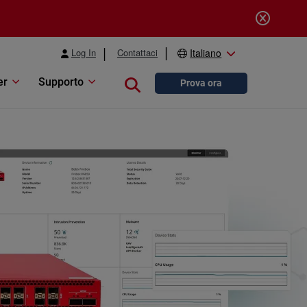
Log In
Contattaci
Italiano
er
Supporto
Close search
Prova ora