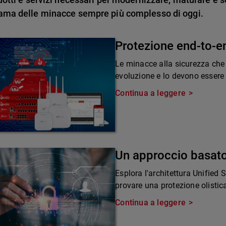
ama delle minacce sempre più complesso di oggi.
Protezione end-to-e
Le minacce alla sicurezza che
evoluzione e lo devono essere 
Continua a leggere
Un approccio basato
Esplora l'architettura Unified
provare una protezione olistic
Continua a leggere