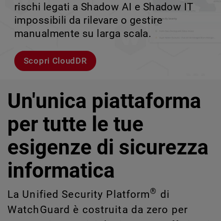
rischi legati a Shadow AI e Shadow IT
tuo team può crescere senza perdere il
velocità.
scalabile.
impossibili da rilevare o gestire
controllo.
manualmente su larga scala.
Esplora i modelli
Scopri WatchGuard EDR
Scopri Rai
Scopri CloudDR
Un'unica piattaforma
per tutte le tue
esigenze di sicurezza
informatica
®
La Unified Security Platform
di
WatchGuard è costruita da zero per