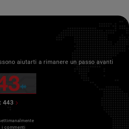
ossono aiutarti a rimanere un passo avanti
t 443
 settimanalmente
e i commenti