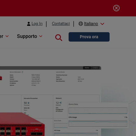
Log In
Contattaci
Italiano
er
Supporto
Close search
Prova ora