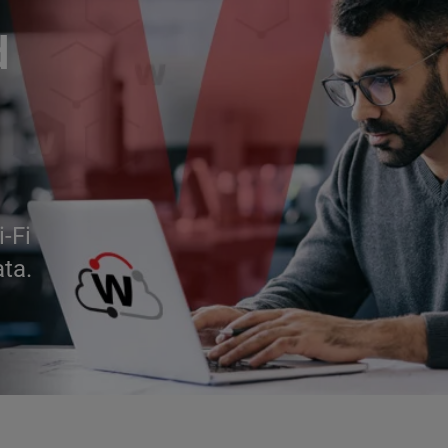
d
i-Fi
ata.