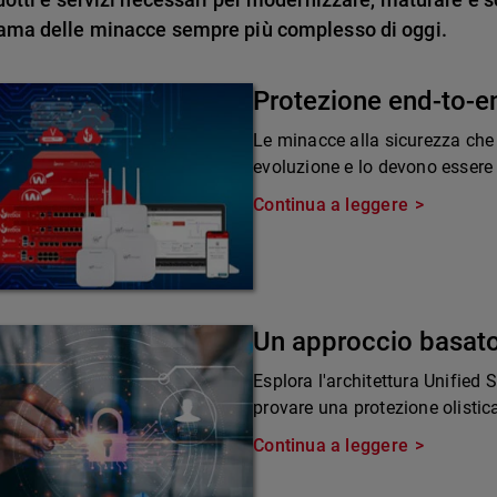
ama delle minacce sempre più complesso di oggi.
Protezione end-to-e
Le minacce alla sicurezza che
evoluzione e lo devono essere 
Continua a leggere
Un approccio basato
Esplora l'architettura Unified
provare una protezione olistic
Continua a leggere