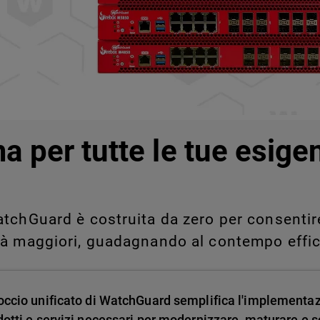
legati a Shadow AI e Shadow
manualmente su larga scala.
a per tutte le tue esige
tchGuard è costruita da zero per consentire 
tà maggiori, guadagnando al contempo effic
occio unificato di WatchGuard semplifica l'implementa
dotti e servizi necessari per modernizzare, maturare e sc