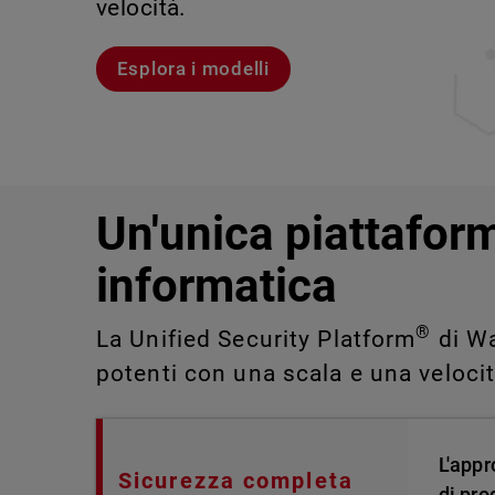
velocità.
violazioni e portare alla luce rischi 
IT impossibili da rilevare o gestire 
Scopri Rai
Scopri WatchGuard EDR
Esplora i modelli
Scopri CloudDR
Un'unica piattaform
informatica
®
La Unified Security Platform
di Wa
potenti con una scala e una veloci
L'appr
Sicurezza completa
di pro