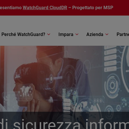
resentiamo
WatchGuard CloudDR
– Progettato per MSP
Perché WatchGuard?
Impara
Azienda
Partn
i sicurezza infor