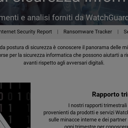
enti e analisi forniti da WatchGuar
Internet Security Report
Ransomware Tracker
S
olida postura di sicurezza è conoscere il panorama dell
se per la sicurezza informatica che possono aiutarti a r
avanti rispetto agli avversari digitali.
Rapporto tri
I nostri rapporti trimestra
provenienti da prodotti e servizi Watc
sulle minacce interne e dei partner 
ogni trimestre per conoscere 