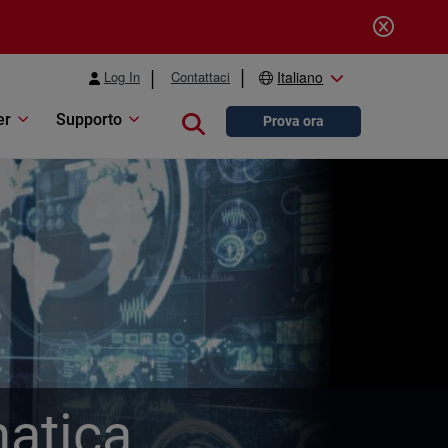
Log In
Contattaci
Italiano
er
Supporto
Close search
Prova ora
matica