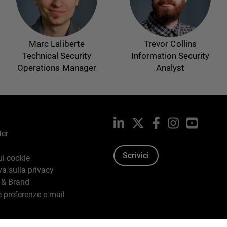
Marc Laliberte
Trevor Collins
Technical Security
Information Security
Operations Manager
Analyst
LinkedIn
X
Facebook
Instagram
YouTub
ter
Scrivici
ui cookie
va sulla privacy
 & Brand
e preferenze e-mail