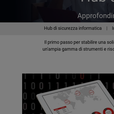
Approfondim
Cybersecurity
Hub di sicurezza informatica
Il primo passo per stabilire una s
un'ampia gamma di strumenti e risor