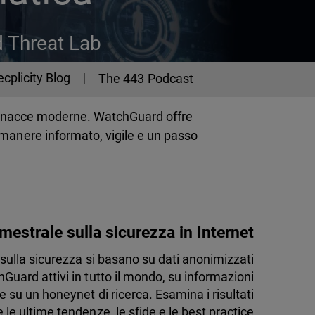
d Threat Lab
ecplicity Blog
The 443 Podcast
e minacce moderne. WatchGuard offre
imanere informato, vigile e un passo
mestrale sulla sicurezza in Internet
li sulla sicurezza si basano su dati anonimizzati
hGuard attivi in tutto il mondo, su informazioni
e su un honeynet di ricerca. Esamina i risultati
le ultime tendenze, le sfide e le best practice