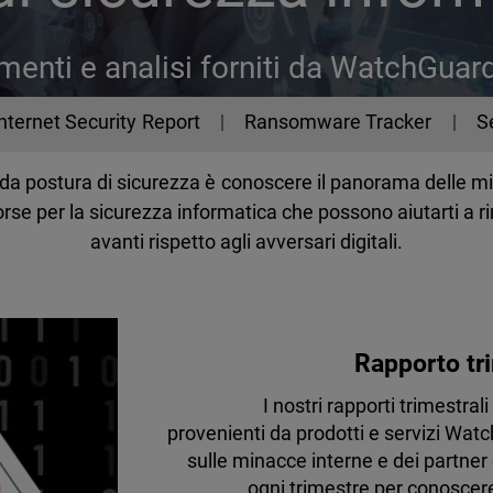
enti e analisi forniti da WatchGuar
Internet Security Report
Ransomware Tracker
S
olida postura di sicurezza è conoscere il panorama dell
se per la sicurezza informatica che possono aiutarti a r
avanti rispetto agli avversari digitali.
Rapporto tri
I nostri rapporti trimestra
provenienti da prodotti e servizi Watc
sulle minacce interne e dei partner 
ogni trimestre per conoscere 