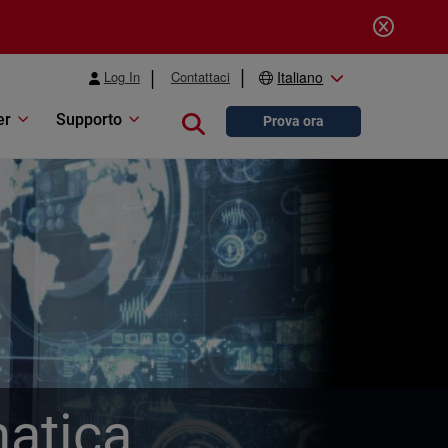
Log In
Contattaci
Italiano
er
Supporto
Close search
Prova ora
matica