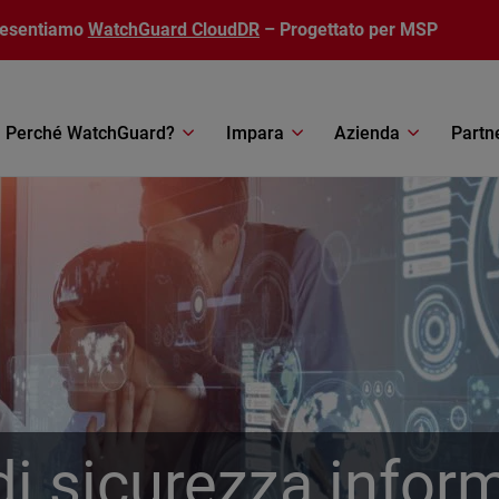
resentiamo
WatchGuard CloudDR
– Progettato per MSP
Perché WatchGuard?
Impara
Azienda
Partn
i sicurezza infor