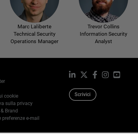
Marc Laliberte
Trevor Collins
Technical Security
Information Security
Operations Manager
Analyst
LinkedIn
X
Facebook
Instagram
YouTub
ter
Scrivici
ui cookie
va sulla privacy
 & Brand
e preferenze e-mail