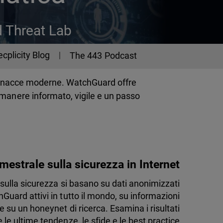
d Threat Lab
ecplicity Blog
The 443 Podcast
e minacce moderne. WatchGuard offre
imanere informato, vigile e un passo
mestrale sulla sicurezza in Internet
li sulla sicurezza si basano su dati anonimizzati
hGuard attivi in tutto il mondo, su informazioni
e su un honeynet di ricerca. Esamina i risultati
le ultime tendenze, le sfide e le best practice