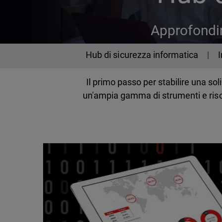
Approfondim
Cybersecurity
Hub di sicurezza informatica
Il primo passo per stabilire una s
un'ampia gamma di strumenti e risor