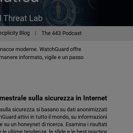
d Threat Lab
ecplicity Blog
The 443 Podcast
e minacce moderne. WatchGuard offre
imanere informato, vigile e un passo
mestrale sulla sicurezza in Internet
li sulla sicurezza si basano su dati anonimizzati
hGuard attivi in tutto il mondo, su informazioni
e su un honeynet di ricerca. Esamina i risultati
le ultime tendenze, le sfide e le best practice