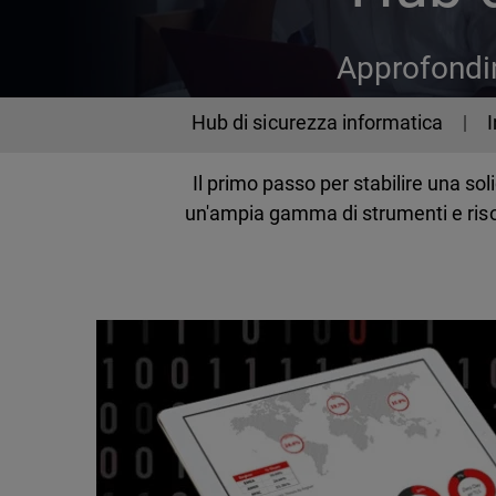
Approfondim
Cybersecurity
Hub di sicurezza informatica
Il primo passo per stabilire una s
un'ampia gamma di strumenti e risor