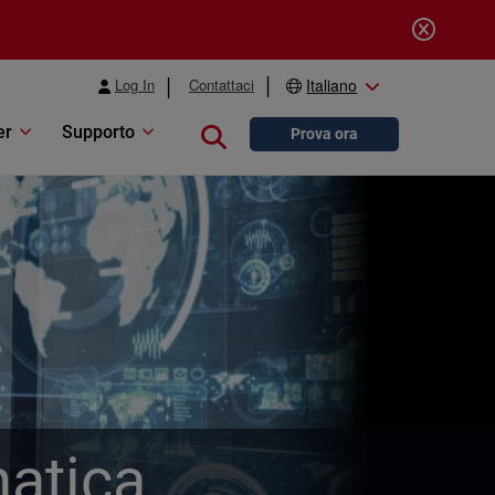
Log In
Contattaci
Italiano
er
Supporto
Close search
Prova ora
matica