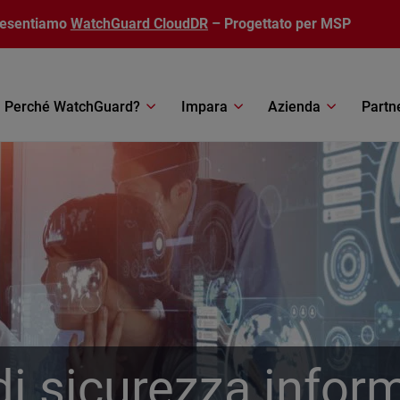
resentiamo
WatchGuard CloudDR
– Progettato per MSP
Perché WatchGuard?
Impara
Azienda
Partn
i sicurezza infor