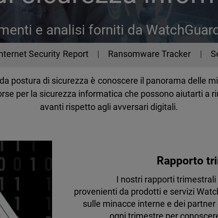
enti e analisi forniti da WatchGuar
Internet Security Report
Ransomware Tracker
S
olida postura di sicurezza è conoscere il panorama dell
se per la sicurezza informatica che possono aiutarti a r
avanti rispetto agli avversari digitali.
Rapporto tri
I nostri rapporti trimestra
provenienti da prodotti e servizi Watc
sulle minacce interne e dei partner 
ogni trimestre per conoscere 