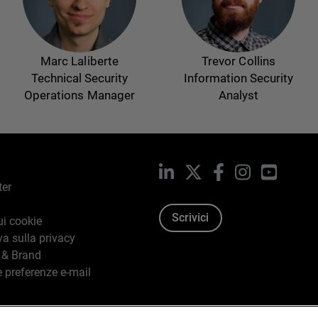
Marc Laliberte
Trevor Collins
Technical Security
Information Security
Operations Manager
Analyst
LinkedIn
X
Facebook
Instagram
YouTub
ter
Scrivici
ui cookie
va sulla privacy
 & Brand
e preferenze e-mail