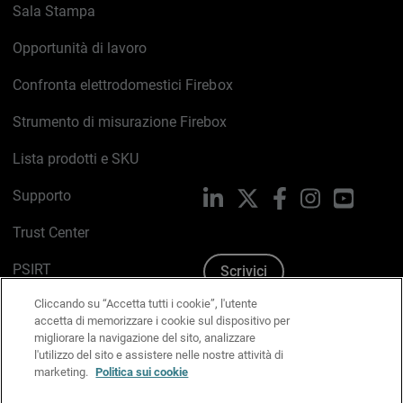
Sala Stampa
Opportunità di lavoro
Confronta elettrodomestici Firebox
Strumento di misurazione Firebox
Lista prodotti e SKU
Supporto
LinkedIn
X
Facebook
Instagram
YouTub
Trust Center
PSIRT
Scrivici
Cliccando su “Accetta tutti i cookie”, l'utente
Politica sui cookie
accetta di memorizzare i cookie sul dispositivo per
migliorare la navigazione del sito, analizzare
Informativa sulla privacy
l'utilizzo del sito e assistere nelle nostre attività di
marketing.
Politica sui cookie
Kit Media & Brand