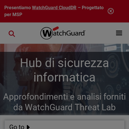
Salta al contenuto principale
Presentiamo
WatchGuard CloudDR
– Progettato
per MSP
Open mobi
Close search
Hub di sicurezza
informatica
Approfondimenti e analisi forniti
da WatchGuard Threat Lab
Go to