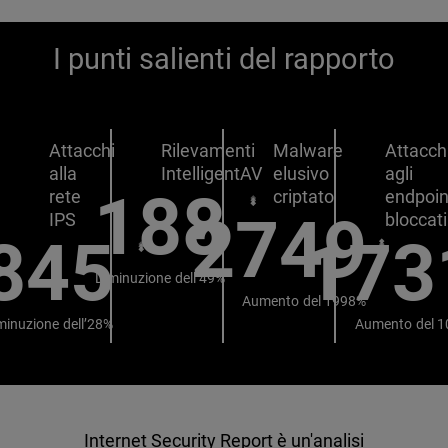
I punti salienti del rapporto
Attacchi
Rilevamenti
Malware
Attacch
alla
IntelligentAV
elusivo
agli
188
rete
criptato
endpoin
2749
IPS
bloccati
845
173
Diminuzione dell’49%
Aumento del 1998%
minuzione dell’28%
Aumento del 
Internet Security Report è un'analisi