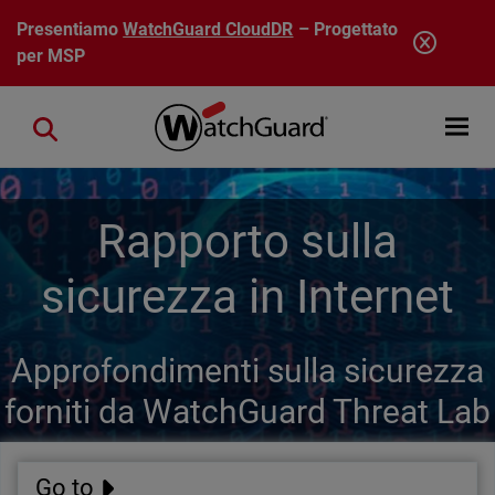
Salta al contenuto principale
Presentiamo
WatchGuard CloudDR
– Progettato
per MSP
Open mobi
Close search
Rapporto sulla
sicurezza in Internet
Approfondimenti sulla sicurezza
forniti da WatchGuard Threat Lab
Go to