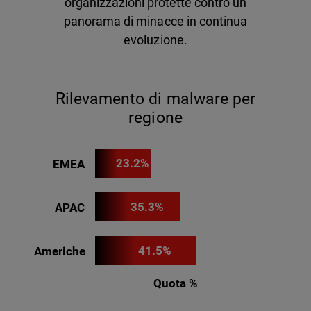
organizzazioni protette contro un
panorama di minacce in continua
evoluzione.
Rilevamento di malware per
regione
23.2%
EMEA
35.3%
APAC
41.5%
Americhe
Quota %