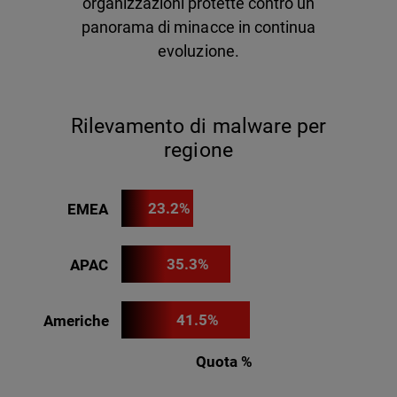
organizzazioni protette contro un
panorama di minacce in continua
evoluzione.
Rilevamento di malware per
regione
23.2%
EMEA
35.3%
APAC
41.5%
Americhe
Quota %