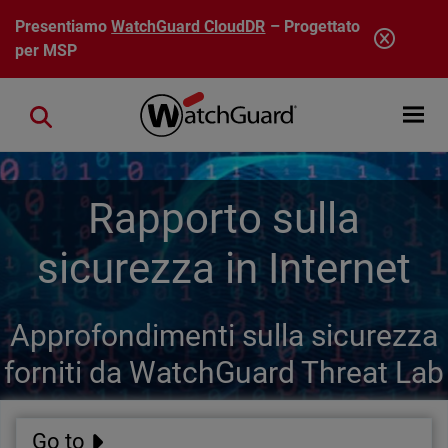
Salta al contenuto principale
Presentiamo
WatchGuard CloudDR
– Progettato
per MSP
Open mobi
Close search
Rapporto sulla
sicurezza in Internet
Approfondimenti sulla sicurezza
forniti da WatchGuard Threat Lab
Go to