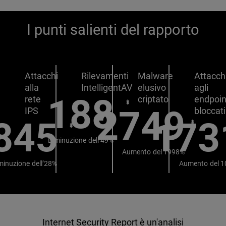
I punti salienti del rapporto
Attacchi
Rilevamenti
Malware
Attacch
alla
IntelligentAV
elusivo
agli
188
rete
criptato
endpoin
2749
IPS
bloccati
845
173
Diminuzione dell’49%
Aumento del 1998%
minuzione dell’28%
Aumento del 
Internet Security Report è un'analisi