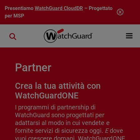
Salta al contenuto principale
Presentiamo
WatchGuard CloudDR
– Progettato
per MSP
Open mobi
Close search
Partner
Crea la tua attività con
WatchGuardONE
I programmi di partnership di
WatchGuard sono progettati per
adattarsi al modo in cui vendete e
fornite servizi di sicurezza oggi.
E
dove
vuoi crescere domani. WatchGuardONE