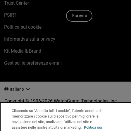
Trust Center
PSIRT
Scrivici
Politica sui cookie
Informativa sulla privacy
Kit Media & Brand
Gestisci le preferenze e-mail
Italiano
Copyright © 1996-2026 WatchGuard Technologies, Inc.
tutti i diritti riservati.
Terms of Use >
Cliccando su “Accetta tutti i cookie”, l'utente accetta di
memorizzare i cookie sul dispositivo per migliorare la
navigazione del sito, analizzare l'utilizzo del sito e
assistere nelle nostre attività di marketing.
Politica sui