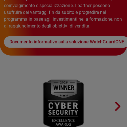
coinvolgimento e specializzazione. I partner possono
usufruire dei vantaggi fin da subito e progredire nel
programma in base agli investimenti nella formazione, non
al raggiungimento degli obiettivi di vendita.
Documento informativo sulla soluzione WatchGuardONE