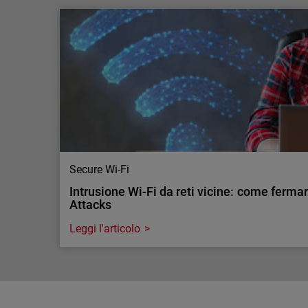
L'AI sta aumentando la necessità di ispeziona
La tua infrastruttura di sicure…
L'AI sta aumentando il traffico cifrato e la necessi
aziendali. Scopri perché la visibilità su larga sca
sicurezza.
Secure Wi-Fi
Intrusione Wi-Fi da reti vicine: come ferma
Attacks
Leggi l'articolo
Secure Wi-Fi
Intrusione Wi-Fi da reti vicine: come ferma
Attacks