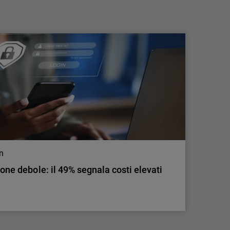
ecosistema della Frontier AI
La strategia di AI multi-modello di
WatchGuard fornisce strumenti di intelligenza
artificiale all'avanguardia per le nuove
minacce informatiche.
on
ione debole: il 49% segnala costi elevati
on