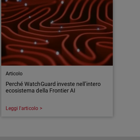
Articolo
Perché WatchGuard investe nell’intero
ecosistema della Frontier AI
Leggi l'articolo
Articolo
Perché WatchGuard investe nell’intero