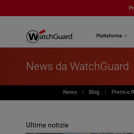
Salta al contenuto principale
P
Piattaforma
News da WatchGuard
News
News
Blog
Premi e 
Ultime notizie