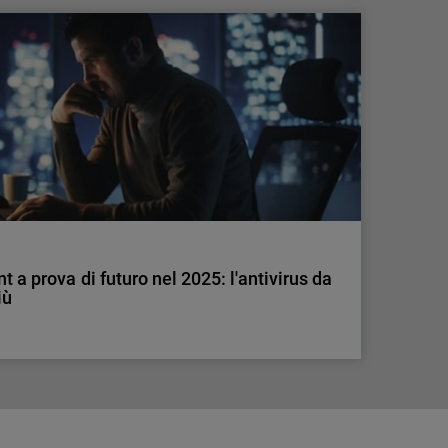
ione debole: il 49% segnala costi elevati
 MFA nelle PMI è basso e pone un alto rischio.
enti ad adottare questa soluzione.
t a prova di futuro nel 2025: l'antivirus da
iù
t a prova di futuro nel 2025: l'antivirus da
iù