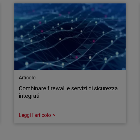
questa minaccia può
Le difese statiche non rie
-Fi dalle reti adiacenti.
degli endpoint dovrà essere
allineata a Zero Trust e pr
conformità e gestione del
Articolo
Combinare firewall e servizi di sicurezza
integrati
Leggi l'articolo
Articolo