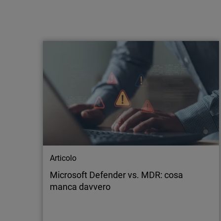
Articolo
La guerra delle macchine: perché gli MSP
devono passare dall’AI-assistance
all’autonomia
Scopri come l’intelligenza artificiale stia
eseguendo attacchi autonomi e perché le
difese devono rispondere alla stessa velocità
per restare efficaci.
Articolo
Microsoft Defender vs. MDR: cosa
manca davvero