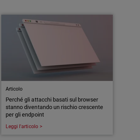
Facciamo chiarezza nel mondo degli
acronimi della detection e response
Gli acronimi nel mondo della cybersecurity
complicano le conversazioni e rallentano le
decisioni. Nella detection e response tutti i
sistemi hanno un unico obiettivo: rilevare
rapidamente le minacce e rispondere in modo
efficace.
Articolo
Perché gli attacchi basati sul browser
stanno diventando un rischio crescente
per gli endpoint
Leggi l'articolo