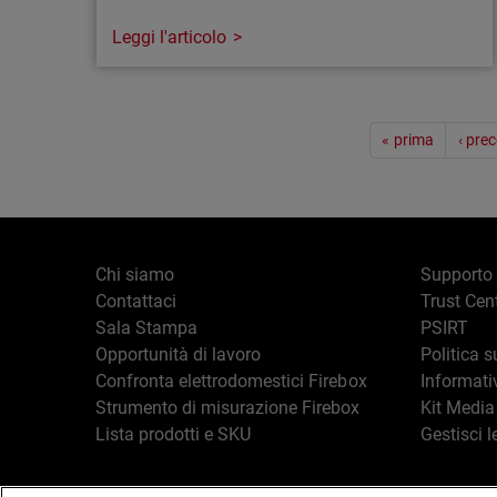
Leggi l'articolo
Articolo
Paginazione
Microsoft Defender vs. MDR: cosa
« prima
‹ pre
manca davvero
Microsoft Defender rileva le minacce, ma
senza una risposta operativa 24/7 rimangono
delle lacune. Scopri perché gli MSP
Chi siamo
Supporto
affiancano WatchGuard MDR per trasformare
Contattaci
Trust Cen
gli alert in azioni rapide.
Sala Stampa
PSIRT
Opportunità di lavoro
Politica s
Confronta elettrodomestici Firebox
Informati
Strumento di misurazione Firebox
Kit Media
Lista prodotti e SKU
Gestisci l