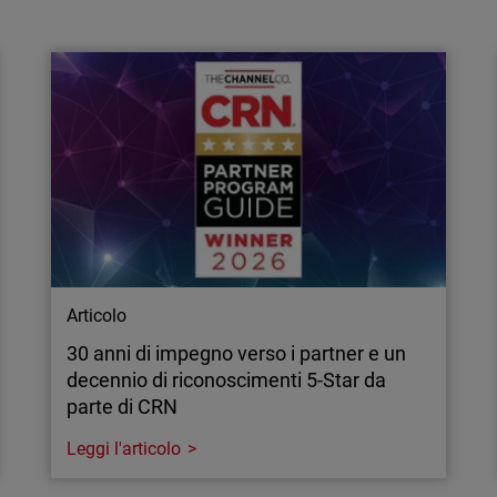
Combinare firewall e servizi di sicurezza
integrati
Scopri perché combinare i firewall con servizi
di sicurezza integrati è fondamentale per
scalare l’offerta di sicurezza degli MSP senza
aumentare la complessità.
Articolo
30 anni di impegno verso i partner e un
decennio di riconoscimenti 5-Star da
parte di CRN
Leggi l'articolo