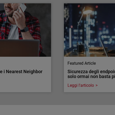
re il traffico di rete.
Attacchi all’autenticaz
Il tasso di adozione della
tà di ispezionarlo nelle reti
Ecco come convincere i cli
la è fondamentale per la
Featured Article
re i Nearest Neighbor
Sicurezza degli endpoin
solo ormai non basta p
Leggi l'articolo
Endpoint Security
re i Nearest Neighbor
Sicurezza degli endpoin
solo ormai non basta p