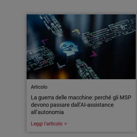
WatchGuard punta su un approccio multi-
modello all'AI di frontiera per rafforzare la
difesa degli MS…
Milano, 21 luglio 2026 - WatchGuard®
Technologies, leader globale nella
cybersecurity unificata per gli MSP, ha
annunciato nuovi investimenti nell'
intelligenza artificiale di frontiera applicata
alla sicurezza delle applicazioni, ampliando
l'accesso alle funzionalità avanzate offerte
sia da OpenAI…
Articolo
La guerra delle macchine: perché gli MSP
devono passare dall’AI-assistance
all’autonomia
Leggi l'articolo