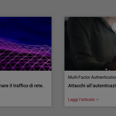
capacità operativa
La capacità operativa sta diventando la nuova
sfida della cybersecurity. Analizziamo le
ragioni di questo cambiamento e come
affrontarlo.
Multi-Factor Authenticati
re il traffico di rete.
Attacchi all’autenticaz
Leggi l'articolo
Multi-Factor Authenticati