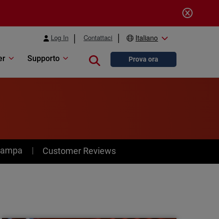
Log In
Contattaci
Italiano
er
Supporto
Close search
Prova ora
stampa
Customer Reviews