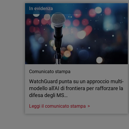
Cos’è un Nearest Neighbor Attack? Scopri come 
In evidenza
colpire le aziende e come proteggere la tua rete Wi
Comunicato stampa
WatchGuard punta su un approccio multi-
modello all'AI di frontiera per rafforzare la
difesa degli MS…
Leggi il comunicato stampa
Comunicato stampa