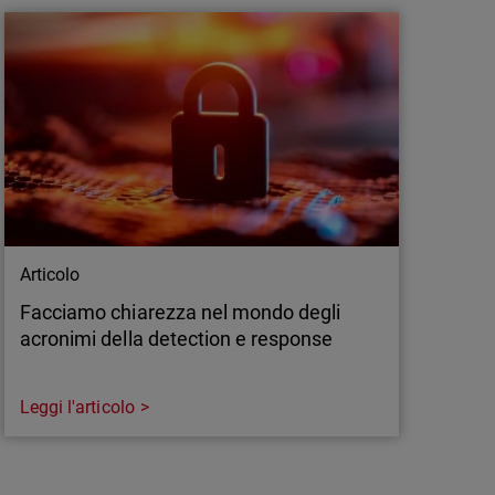
scono a tenere il passo. Nel 2025, la sicurezza
 basata sull'intelligenza artificiale, adattiva,
ogettata per rispondere alle esigenze di
le minacce in tempo reale.
Articolo
Facciamo chiarezza nel mondo degli
acronimi della detection e response
Leggi l'articolo
Articolo