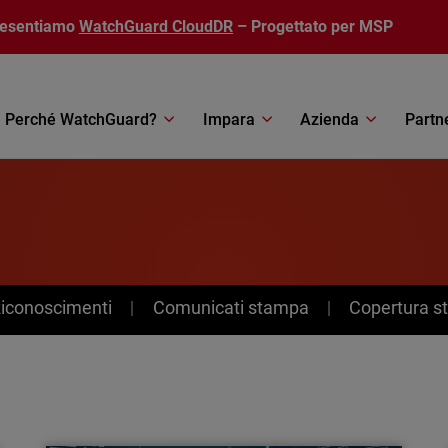
resentiamo
WatchGuard CloudDR
– Progettato per MSP
Perché WatchGuard?
Impara
Azienda
Partn
Riconoscimenti
Comunicati stampa
Copertura 