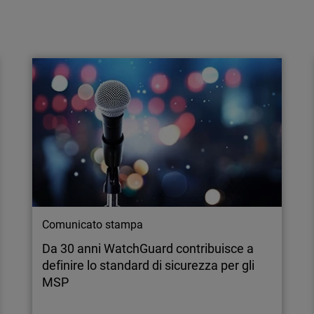
Articolo
30 anni di impegno verso i partner e un
decennio di riconoscimenti 5-Star da
parte di CRN
Mentre WatchGuard celebra il suo 30°
anniversario, l’azienda ottiene per il decimo
anno consecutivo la valutazione 5-Star nella
CRN Partner Program Guide, confermando un
impegno costante verso il successo degli
MSP.
Comunicato stampa
Da 30 anni WatchGuard contribuisce a
definire lo standard di sicurezza per gli
MSP