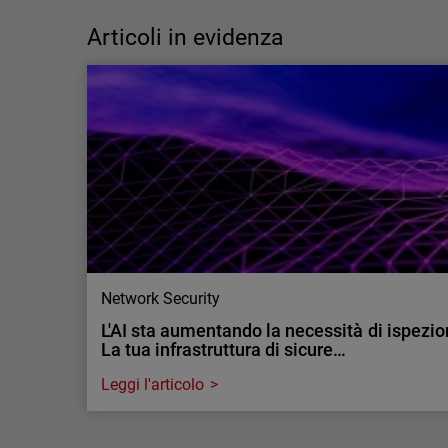
capacità? Perché la differenza è
fondamentale nella cybersecurity
Articoli in evidenza
La carenza di competenze nella cybersecurity
è, in realtà, un problema di capacità operative
più che di talento. Scopri come i servizi MDR
possono aiutare.
Network Security
L'AI sta aumentando la necessità di ispeziona
La tua infrastruttura di sicure…
Leggi l'articolo
Network Security