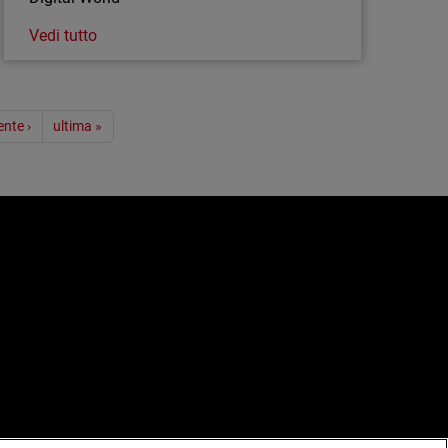
Vedi tutto
nte ›
ultima »
e