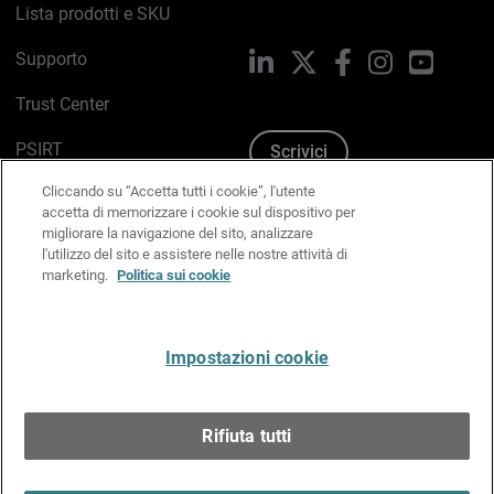
Lista prodotti e SKU
Supporto
LinkedIn
X
Facebook
Instagram
YouTub
Trust Center
PSIRT
Scrivici
Cliccando su “Accetta tutti i cookie”, l'utente
Politica sui cookie
accetta di memorizzare i cookie sul dispositivo per
migliorare la navigazione del sito, analizzare
Informativa sulla privacy
l'utilizzo del sito e assistere nelle nostre attività di
marketing.
Politica sui cookie
Kit Media & Brand
Gestisci le preferenze e-mail
Impostazioni cookie
Italiano
Rifiuta tutti
Copyright © 1996-2026 WatchGuard Technologies, Inc.