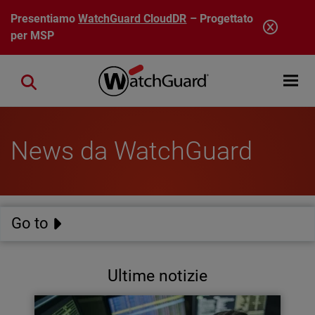
Salta al contenuto principale
Presentiamo
WatchGuard CloudDR
– Progettato
per MSP
Open mobi
Close search
News da WatchGuard
Go to
Ultime notizie