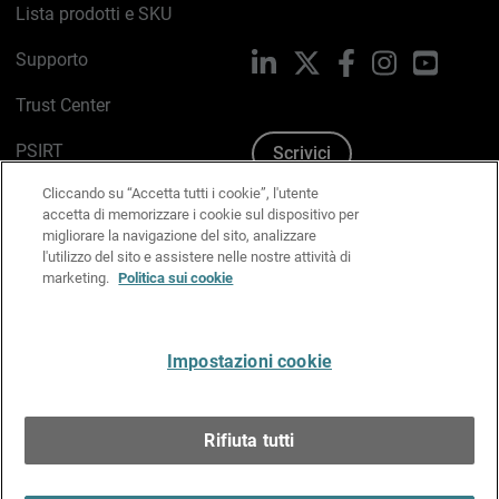
Lista prodotti e SKU
Supporto
LinkedIn
X
Facebook
Instagram
YouTub
Trust Center
PSIRT
Scrivici
Cliccando su “Accetta tutti i cookie”, l'utente
Politica sui cookie
accetta di memorizzare i cookie sul dispositivo per
migliorare la navigazione del sito, analizzare
Informativa sulla privacy
l'utilizzo del sito e assistere nelle nostre attività di
marketing.
Politica sui cookie
Kit Media & Brand
Gestisci le preferenze e-mail
Impostazioni cookie
Italiano
Rifiuta tutti
Copyright © 1996-2026 WatchGuard Technologies, Inc.