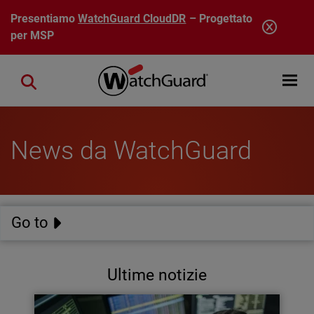
Salta al contenuto principale
Presentiamo
WatchGuard CloudDR
– Progettato
per MSP
Open mobi
Close search
News da WatchGuard
Go to
Ultime notizie