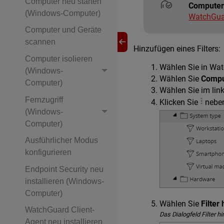
Computer neu starten
Computer
(Windows-Computer)
WatchGuar
Computer und Geräte
scannen
Hinzufügen eines Filters:
Computer isolieren
Wählen Sie in Wa
(Windows-
Wählen Sie
Compu
Computer)
Wählen Sie im lin
Fernzugriff
Klicken Sie
neben
(Windows-
Computer)
Ausführlicher Modus
konfigurieren
Endpoint Security neu
installieren (Windows-
Computer)
Wählen Sie
Filter
WatchGuard Client-
Das Dialogfeld Filter h
Agent neu installieren