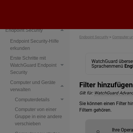
WatchGuard Cloud
AuthPoint
Endpoint Security
Endpoint Security
>
Computer un
Endpoint Security-Hilfe
erkunden
Erste Schritte mit
WatchGuard übersetz
WatchGuard Endpoint
Sprachenmenü
Eng
Security
Computer und Geräte
Filter hinzufügen
verwalten
Gilt für:
WatchGuard Advan
Computerdetails
Sie können einen Filter 
Computer von einer
Filtern gehören.
Gruppe in eine andere
verschieben
Ihre Oper