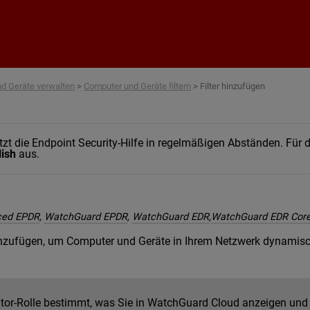
Zum Hauptinhalt springen
d Geräte verwalten
>
Computer und Geräte filtern
>
Filter hinzufügen
t die Endpoint Security-Hilfe in regelmäßigen Abständen. Für di
lish
aus.
ced EPDR
,
WatchGuard EPDR
,
WatchGuard EDR
,
WatchGuard EDR Cor
hinzufügen, um Computer und Geräte in Ihrem Netzwerk dynamisc
ator-Rolle bestimmt, was Sie in WatchGuard Cloud anzeigen und 