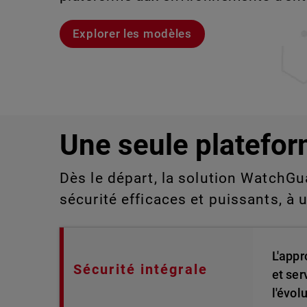
aux technologies de l'information qu
détecter ou gérer manuellement à gra
Explorer les modèles
Voici Rai
Découvrez WatchGuard EDR
Explorez CloudDR
Une seule platefor
Dès le départ, la solution WatchGu
sécurité efficaces et puissants, à 
L'appr
Sécurité intégrale
et ser
l'évol