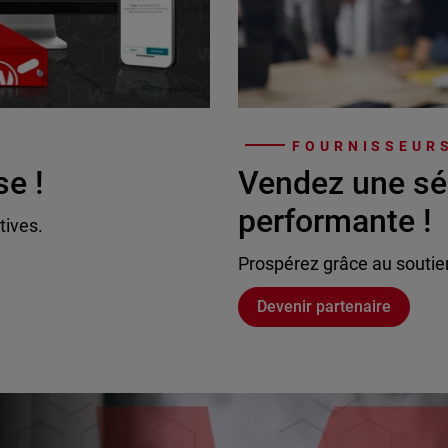
FOURNISSEURS
se !
Vendez une sé
performante !
tives.
Prospérez grâce au soutie
Devenir partenaire