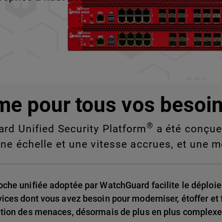
e vous ne pouvez pas
nde échelle.
me pour tous vos besoin
®
ard Unified Security Platform
a été conçue 
une échelle et une vitesse accrues, et une m
oche unifiée adoptée par WatchGuard facilite le déploie
vices dont vous avez besoin pour moderniser, étoffer et f
ution des menaces, désormais de plus en plus complexe