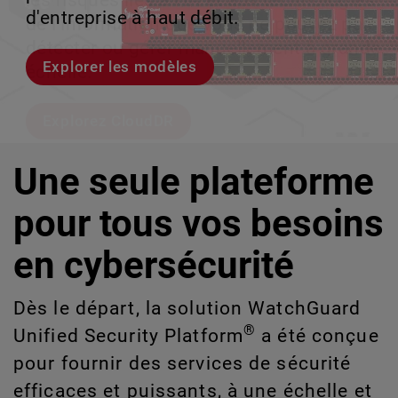
les risques liés à l'IA et aux technologies
le volume en coulisses afin que votre
d'entreprise à haut débit.
croissance évolutive.
de l'information que vous ne pouvez pas
équipe puisse évoluer sans interruption.
détecter ou gérer manuellement à grande
Explorer les modèles
Découvrez WatchGuard EDR
échelle.
Voici Rai
Explorez CloudDR
Une seule plateforme
pour tous vos besoins
en cybersécurité
Dès le départ, la solution WatchGuard
®
Unified Security Platform
a été conçue
pour fournir des services de sécurité
efficaces et puissants, à une échelle et