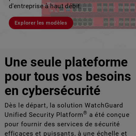
les risques liés à l'IA et aux technologies
le volume en coulisses afin que votre
d'entreprise à haut débit.
croissance évolutive.
de l'information que vous ne pouvez pas
équipe puisse évoluer sans interruption.
détecter ou gérer manuellement à grande
Explorer les modèles
Découvrez WatchGuard EDR
échelle.
Voici Rai
Explorez CloudDR
Une seule plateforme
pour tous vos besoins
en cybersécurité
Dès le départ, la solution WatchGuard
®
Unified Security Platform
a été conçue
pour fournir des services de sécurité
efficaces et puissants, à une échelle et