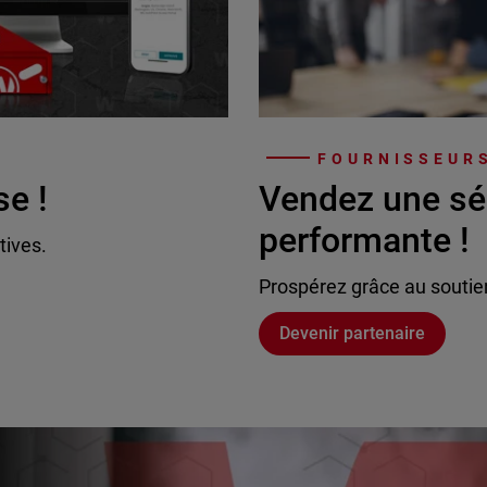
FOURNISSEURS
se !
Vendez une sé
performante !
tives.
Prospérez grâce au soutie
Devenir partenaire