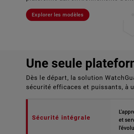
aux technologies de l'information qu
détecter ou gérer manuellement à gra
Explorer les modèles
Voici Rai
Découvrez WatchGuard EDR
Explorez CloudDR
Une seule platefor
Dès le départ, la solution WatchGu
sécurité efficaces et puissants, à 
L'appr
Sécurité intégrale
et ser
l'évol