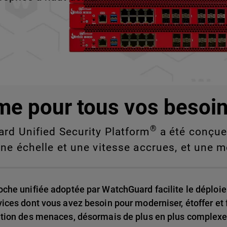
e vous ne pouvez pas
nde échelle.
me pour tous vos besoin
®
ard Unified Security Platform
a été conçue 
une échelle et une vitesse accrues, et une m
oche unifiée adoptée par WatchGuard facilite le déploie
vices dont vous avez besoin pour moderniser, étoffer et f
ution des menaces, désormais de plus en plus complexe