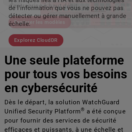
les risques liés à l'IA et aux technologies
le volume en coulisses afin que votre
d'entreprise à haut débit.
croissance évolutive.
de l'information que vous ne pouvez pas
équipe puisse évoluer sans interruption.
détecter ou gérer manuellement à grande
Explorer les modèles
Découvrez WatchGuard EDR
échelle.
Voici Rai
Explorez CloudDR
Une seule plateforme
pour tous vos besoins
en cybersécurité
Dès le départ, la solution WatchGuard
®
Unified Security Platform
a été conçue
pour fournir des services de sécurité
efficaces et puissants, à une échelle et