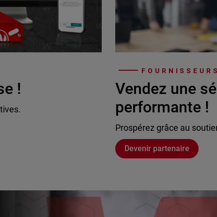
FOURNISSEURS
se !
Vendez une sé
performante !
tives.
Prospérez grâce au soutie
Devenir partenaire