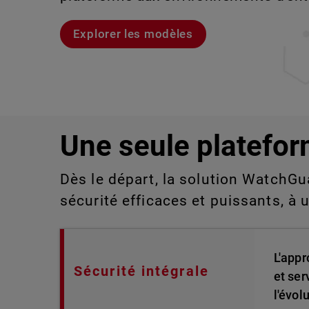
aux technologies de l'information qu
détecter ou gérer manuellement à gra
Explorer les modèles
Voici Rai
Découvrez WatchGuard EDR
Explorez CloudDR
Une seule platefor
Dès le départ, la solution WatchGu
sécurité efficaces et puissants, à 
L'appr
Sécurité intégrale
et ser
l'évol