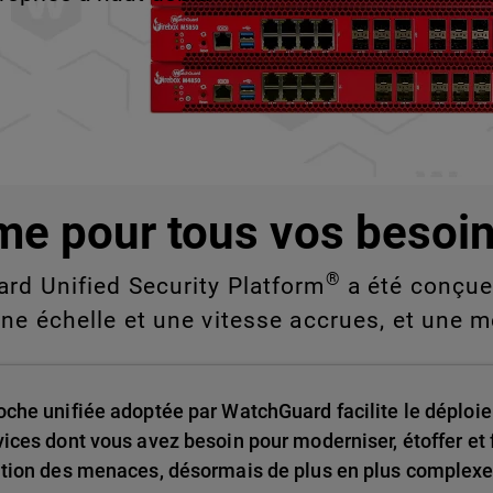
e vous ne pouvez pas
nde échelle.
me pour tous vos besoin
®
ard Unified Security Platform
a été conçue 
une échelle et une vitesse accrues, et une m
oche unifiée adoptée par WatchGuard facilite le déploie
vices dont vous avez besoin pour moderniser, étoffer et f
ution des menaces, désormais de plus en plus complexe