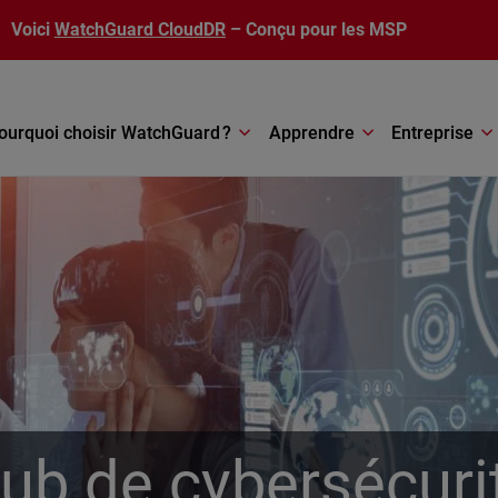
Voici
WatchGuard CloudDR
– Conçu pour les MSP
ourquoi choisir WatchGuard ?
Apprendre
Entreprise
ub de cybersécuri