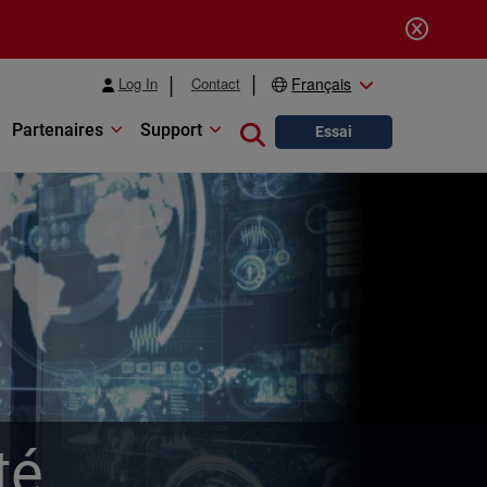
Log In
Contact
Français
Partenaires
Support
Close search
Essai
té