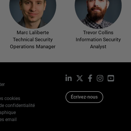
Marc Laliberte
Trevor Collins
Technical Security
Information Security
Operations Manager
Analyst
LinkedIn
X
Facebook
Instagram
YouTub
ter
Écrivez-nous
es cookies
de confidentialité
raphique
es email