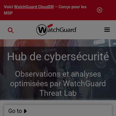
Aller au contenu principal
Voici
WatchGuard CloudDR
– Conçu pour les
MSP
Open mobi
Close search
Hub de cybersécurité
Observations et analyses
optimisées par WatchGuard
Threat Lab
Go to