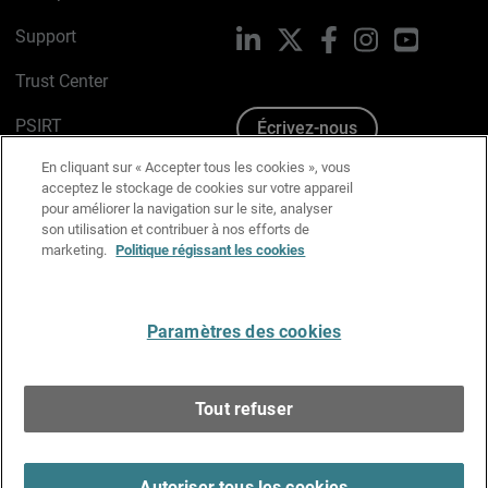
Support
LinkedIn
X
Facebook
Instagram
YouTube
Trust Center
PSIRT
Écrivez-nous
En cliquant sur « Accepter tous les cookies », vous
Avis sur les cookies
acceptez le stockage de cookies sur votre appareil
pour améliorer la navigation sur le site, analyser
Politique de confidentialité
son utilisation et contribuer à nos efforts de
marketing.
Politique régissant les cookies
Charte Graphique
Préférences email
Paramètres des cookies
Français
Tout refuser
Copyright © 1996-2026 WatchGuard Technologies, Inc.
Tous droits réservés.
Terms of Use >
Autoriser tous les cookies