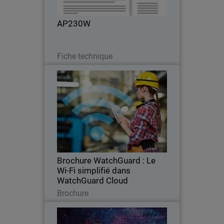
idéal pour créer des réseaux faciles à
faire évoluer.
AP230W
Télécharger
Fiche technique
Brochure WatchGuard : Le Wi-Fi
simplifié dans WatchGuard
Cloud
Simplifiez le déploiement, la gestion et le
reporting des connexions sans fil en
optant pour nos points d’accès Wi-Fi 6
sécurisés et la gestion centralisée dans
WatchGuard Cloud.
Brochure WatchGuard : Le
Wi-Fi simplifié dans
WatchGuard Cloud
Télécharger
Brochure
WatchGuard Network Access
Thumbnail
Enforcement