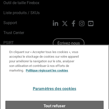
Outil de taille Firebox
Liste produits / SKUs
Support
LinkedIn
X
Facebook
Instagram
YouTube
Trust Center
PSIRT
Écrivez-nous
En cliquant sur « Accepter tous les cookies », vous
Avis sur les cookies
acceptez le stockage de cookies sur votre appareil
pour améliorer la navigation sur le site, analyser
Politique de confidentialité
son utilisation et contribuer à nos efforts de
marketing.
Politique régissant les cookies
Charte Graphique
Préférences email
Paramètres des cookies
Français
Tout refuser