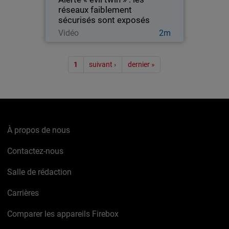
réseaux faiblement
sécurisés sont exposés
Regarder maintenant
Vidéo
2m
Pagination
1
suivant ›
dernier »
À propos de nous
Contactez-nous
Salle de rédaction
Carrières
Comparer les appareils Firebox