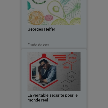
Georges Helfer modernise son IT et
renforce sa cybersécurité avec
WatchGuard.
Georges Helfer
Lire maintenant
Étude de cas
La véritable sécurité pour le
monde réel
Une sécurité efficace, évolutive, fiable et
économique peut sembler hors de
portée. WatchGuard propose des
solutions réellement capables de relever
vos plus grands défis dans le monde
La véritable sécurité pour le
réel.
monde réel
Télécharger