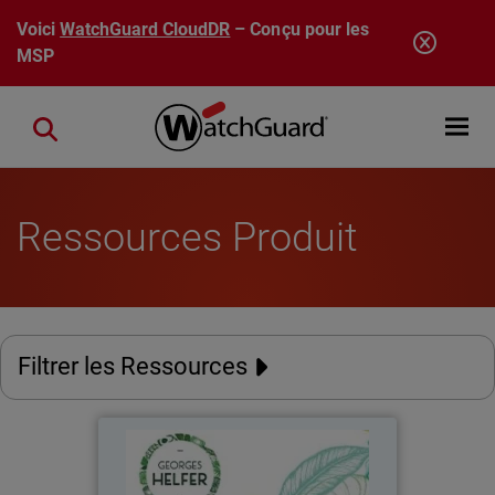
Aller au contenu principal
Voici
WatchGuard CloudDR
– Conçu pour les
MSP
Open mobi
Close search
Ressources Produit
Filtrer les Ressources
Georges Helfer