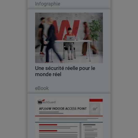
Infographie
Une sécurité réelle pour le
Thumbnail
monde réel
Body
La véritable sécurité qu'offre
WatchGuard vient à bout des obstacles
quotidiens. Elle garantit une protection
efficace, évolutive, fiable et rentable.
Une sécurité réelle pour le
monde réel
Lire maintenant
eBook
AP230W
Un point d'accès aux performances Wi-
Fi 6 supérieures, conçu pour les
déploiements muraux en intérieur et