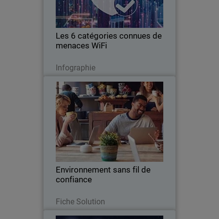
Les 6 catégories connues de
menaces WiFi
Télécharger
Infographie
Environnement sans fil de
Thumbnail
confiance
Body
Découvrez la simplicité de la sécurité
réseau Wi-Fi grâce à l'environnement
sans fil fiable de WatchGuard.
Environnement sans fil de
confiance
Lire maintenant
Fiche Solution