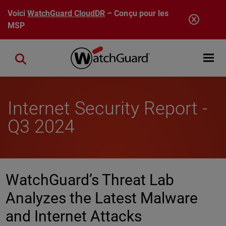
Aller au contenu principal
Voici
WatchGuard CloudDR
– Conçu pour les
MSP
Open mobi
Close search
Internet Security Report -
Q3 2024
WatchGuard’s Threat Lab
Analyzes the Latest Malware
and Internet Attacks