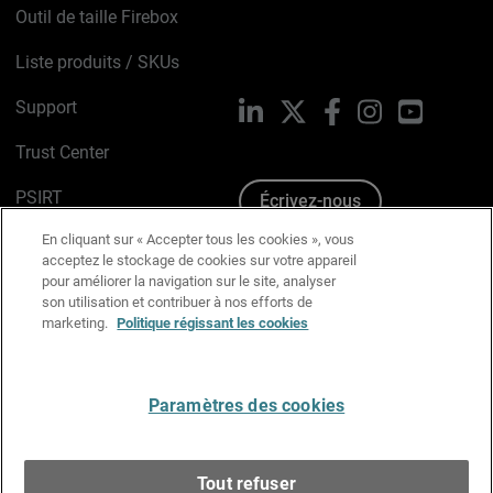
Outil de taille Firebox
Liste produits / SKUs
Support
LinkedIn
X
Facebook
Instagram
YouTube
Trust Center
PSIRT
Écrivez-nous
En cliquant sur « Accepter tous les cookies », vous
Avis sur les cookies
acceptez le stockage de cookies sur votre appareil
pour améliorer la navigation sur le site, analyser
Politique de confidentialité
son utilisation et contribuer à nos efforts de
marketing.
Politique régissant les cookies
Charte Graphique
Préférences email
Paramètres des cookies
Français
Tout refuser