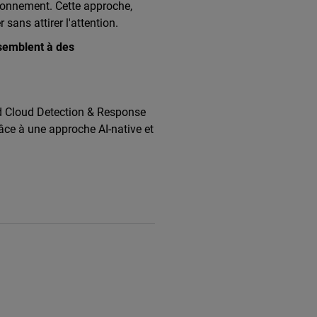
ironnement. Cette approche,
sans attirer l'attention.
ssemblent à des
d Cloud Detection & Response
ce à une approche AI-native et
center/events