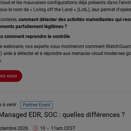
cloud et les mauvaises configurations déjà présents dans l'env
us le nom de « Living off the Land » (LotL), leur permet d'opérer 
contexte,
comment détecter des activités malveillantes qui re
ments parfaitement légitimes ?
z comment reprendre le contrôle
ce webinaire, nos experts vous montreront comment WatchGuar
) aide à détecter et à répondre aux menaces cloud modernes grâ
.
vez-vous
 à venir
Partner Event
Managed EDR, SOC : quelles différences ?
rd Technologies
https://www.watchguard.com/wgrd-resource-
Online
ptembre 2026
10
–
11am CEST