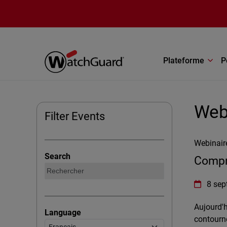
Aller au contenu principal
Plateforme
P
Web
Filter Events
Webinaire
Search
Compr
WatchGua
8 sep
Aujourd'h
Language
contourne