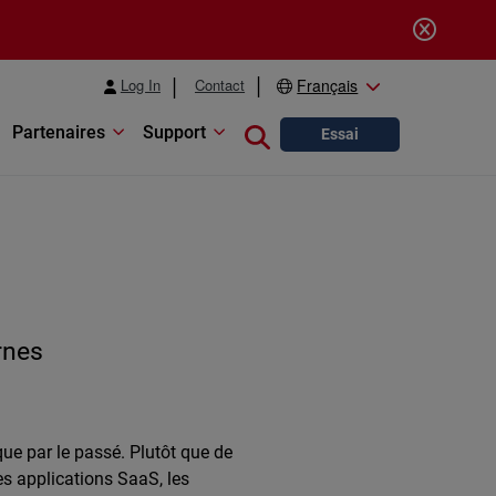
Log In
Contact
Français
Partenaires
Support
Close search
Essai
rnes
center/events
que par le passé. Plutôt que de
les applications SaaS, les