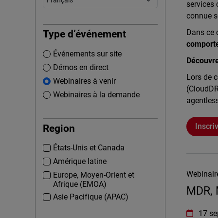
services 
connue so
Dans ce 
Type d’événement
comporte
Événements sur site
Découvre
Démos en direct
Lors de 
Webinaires à venir
(CloudDR
Webinaires à la demande
agentless
Inscri
Region
États-Unis et Canada
Amérique latine
Webinaire
Europe, Moyen-Orient et
Afrique (EMOA)
MDR, 
Asie Pacifique (APAC)
WatchGua
17 se