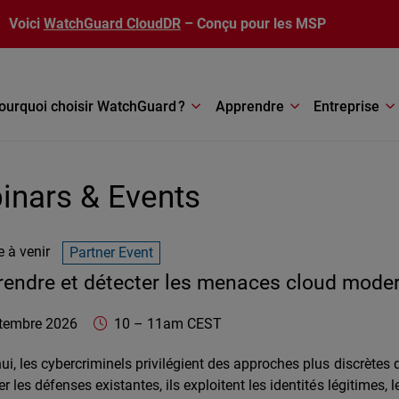
Voici
WatchGuard CloudDR
– Conçu pour les MSP
ourquoi choisir WatchGuard ?
Apprendre
Entreprise
inars & Events
 à venir
Partner Event
endre et détecter les menaces cloud mode
rd Technologies
https://www.watchguard.com/wgrd-resource-
Online
tembre 2026
10
–
11am CEST
ui, les cybercriminels privilégient des approches plus discrètes 
r les défenses existantes, ils exploitent les identités légitimes, 