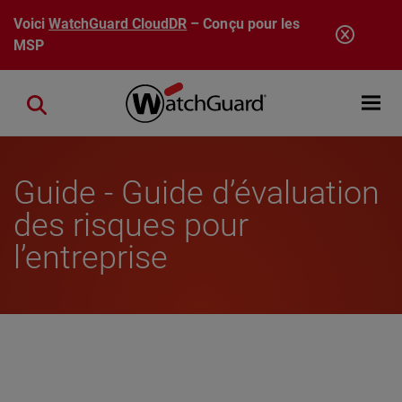
Aller au contenu principal
Voici
WatchGuard CloudDR
– Conçu pour les
MSP
Open mobi
Close search
Guide - Guide d’évaluation
des risques pour
l’entreprise