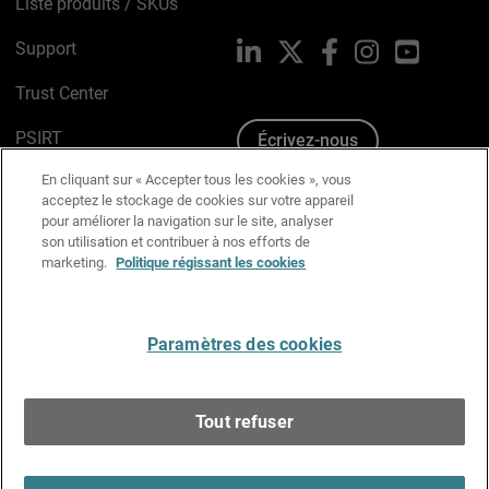
Liste produits / SKUs
Support
LinkedIn
X
Facebook
Instagram
YouTube
Trust Center
PSIRT
Écrivez-nous
En cliquant sur « Accepter tous les cookies », vous
Avis sur les cookies
acceptez le stockage de cookies sur votre appareil
pour améliorer la navigation sur le site, analyser
Politique de confidentialité
son utilisation et contribuer à nos efforts de
marketing.
Politique régissant les cookies
Charte Graphique
Préférences email
Paramètres des cookies
Français
Tout refuser
Copyright © 1996-2026 WatchGuard Technologies, Inc.
Tous droits réservés.
Terms of Use >