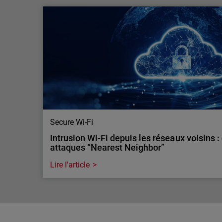
WatchGuard ThreatSync+ NDR élu Produit 
2025
ThreatSync+ NDR remporte le CRN Product of the
cloud-native et IA offrant détection rapide, visibil
automatisée.
Secure Wi-Fi
Intrusion Wi-Fi depuis les réseaux voisins 
attaques “Nearest Neighbor”
Lire l'article
Secure Wi-Fi
Intrusion Wi-Fi depuis les réseaux voisins 
attaques “Nearest Neighbor”