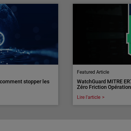
de l’Année par CRN
Sécurité des identités 
Les identités numériques s
 Year 2025. Une solution
Découvrez comment PME et
ité réseau et réponse
menaces.
Featured Article
: comment stopper les
WatchGuard MITRE ER7 :
Zéro Friction Opératio
Lire l'article
Endpoint Security
: comment stopper les
WatchGuard MITRE ER7 :
Zéro Friction Opératio