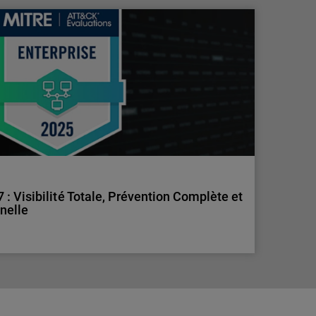
: un signal d’alarme pour les organisations
ont la nouvelle cible des cyberattaques.
 MSP peuvent renforcer leur sécurité face aux
 Visibilité Totale, Prévention Complète et
nnelle
 Visibilité Totale, Prévention Complète et
nnelle