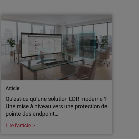
Authentification multifacteur résistante
au phishing : Pourquoi les passkeys
s’imposent comme la pro…
Le phishing avancé contourne désormais le
MFA traditionnel. Les passkeys comblent cette
faille. Comment fonctionnent-ils et pourquoi
les régulateurs et les assureurs commencent-
ils à les exiger ?
Article
Qu’est-ce qu’une solution EDR moderne ?
Une mise à niveau vers une protection de
pointe des endpoint…
Lire l'article