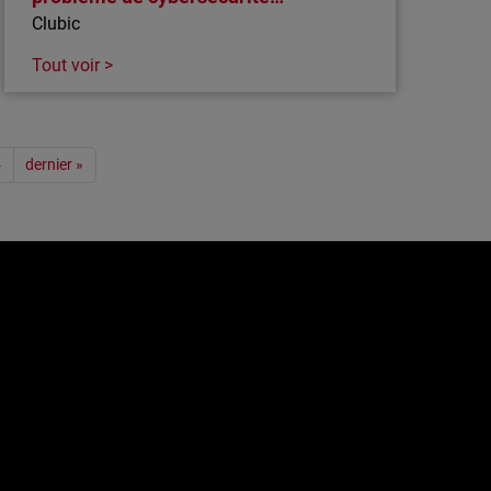
Clubic
Tout voir >
›
dernier »
e