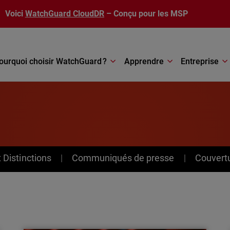
Voici
WatchGuard CloudDR
– Conçu pour les MSP
ourquoi choisir WatchGuard ?
Apprendre
Entreprise
Distinctions
Communiqués de presse
Couvert