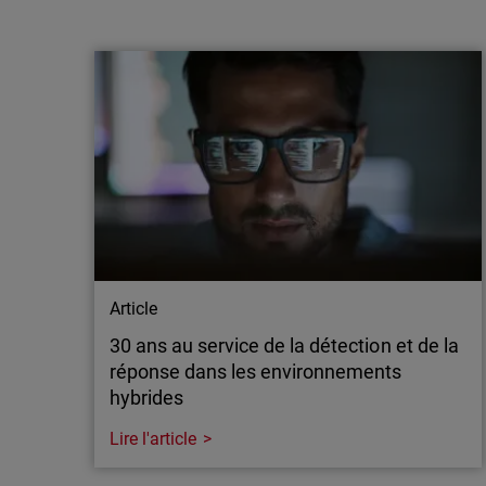
WatchGuard adopte une approche
multimodèle de l’IA pour renforcer la
défense des MSP
WatchGuard® Technologies, leader mondial
de la cybersécurité unifiée pour les
fournisseurs de services managés (MSP),
annonce aujourd’hui de nouveaux
investissements dans l’IA appliquée à la
sécurité des applications, élargissant ainsi
son accès aux capacités avancées d’OpenAI
et d’Anthropic…
Article
30 ans au service de la détection et de la
réponse dans les environnements
hybrides
Lire l'article