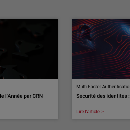
multimodèle de l’IA pour renforcer la
défense des MSP
WatchGuard® Technologies, leader mondial
de la cybersécurité unifiée pour les
fournisseurs de services managés (MSP),
annonce aujourd’hui de nouveaux
investissements dans l’IA appliquée à la
sécurité des applications, élargissant ainsi
son accès aux capacités avancées d’OpenAI
et d’Anthropic…
Multi-Factor Authenticati
de l’Année par CRN
Sécurité des identités 
Lire l'article
Multi-Factor Authenticati