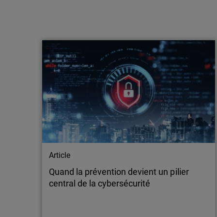
Article
30 ans au service de la détection et de la
réponse dans les environnements
hybrides
Découvrez comment la sécurité réseau a
évolué au cours des 30 dernières années pour
protéger les environnements hybrides et les
utilisateurs mobiles.
Article
Quand la prévention devient un pilier
central de la cybersécurité