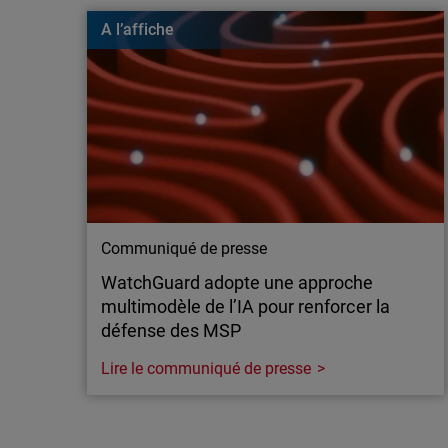
Les attaques “Nearest Neighbor” permettent à des 
A l’affiche
un réseau d’entreprise… depuis un réseau Wi-Fi 
elles fonctionnent et comment les bloquer grâce
intégrant la sécurité sans fil.
Communiqué de presse
WatchGuard adopte une approche
multimodèle de l’IA pour renforcer la
défense des MSP
Lire le communiqué de presse
Communiqué de presse