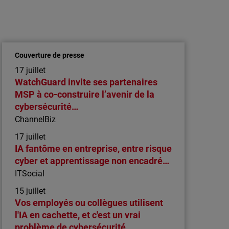
Article
Qu’est-ce qu’une solution EDR moderne ?
Une mise à niveau vers une protection de
pointe des endpoint…
Couverture de presse
Une solution EDR moderne fait le lien entre les
17 juillet
antivirus traditionnels et les outils complexes,
WatchGuard invite ses partenaires
en s’appuyant sur l’IA et l’automatisation pour
MSP à co-construire l’avenir de la
offrir une détection performante, une réponse
cybersécurité…
rapide et une sécurité évolutive, adaptée aux
ChannelBiz
PME et aux MSP.
17 juillet
IA fantôme en entreprise, entre risque
cyber et apprentissage non encadré…
ITSocial
15 juillet
Vos employés ou collègues utilisent
l'IA en cachette, et c'est un vrai
problème de cybersécurité…