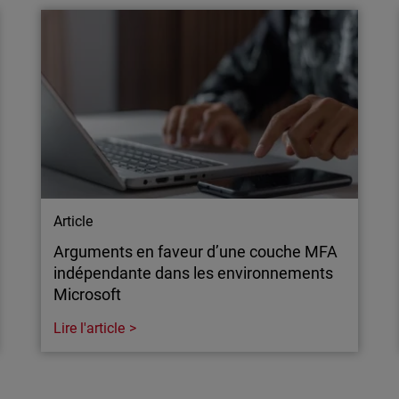
cybercriminels d’infiltrer
Découvrez les résultats MI
voisin. Apprenez comment
prévention et zéro frictio
 à une approche XDR
MSP/PME avec une protecti
Article
Arguments en faveur d’une couche MFA
indépendante dans les environnements
Microsoft
Lire l'article
Article