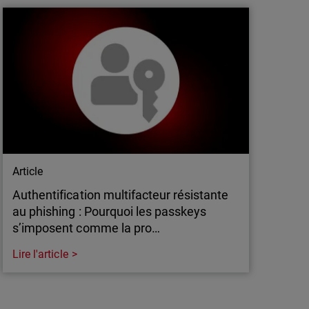
TRE ER7 : visibilité complète, 100 % de
n opérationnelle. WatchGuard renforce la sécurité
on fiable et efficace.
Article
Authentification multifacteur résistante
au phishing : Pourquoi les passkeys
s’imposent comme la pro…
Lire l'article
Article