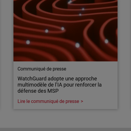
Communiqué de presse
WatchGuard adopte une approche
multimodèle de l’IA pour renforcer la
défense des MSP
Lire le communiqué de presse
Communiqué de presse
WatchGuard adopte une approche