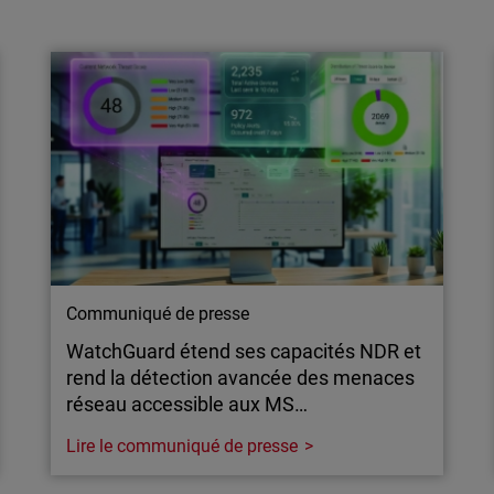
Arguments en faveur d’une couche MFA
indépendante dans les environnements
Microsoft
L’identité est devenue un point de faiblesse
majeur pour la plupart des PME. La MFA
externe redonne le contrôle aux MSP et
redevient un service qui vaut la peine d’être
proposé.
Communiqué de presse
WatchGuard étend ses capacités NDR et
rend la détection avancée des menaces
réseau accessible aux MS…
Lire le communiqué de presse