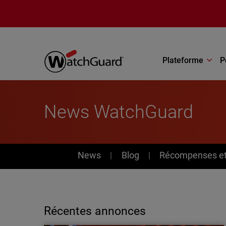
Aller au contenu principal
Plateforme
P
News WatchGuard
News
News
Blog
Récompenses et 
Récentes annonces