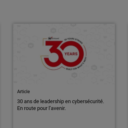
Communiqué de presse
WatchGuard étend ses capacités NDR et
rend la détection avancée des menaces
réseau accessible aux MS…
WatchGuard® Technologies, leader mondial
de la cybersécurité unifiée pour les MSP,
annonce le lancement de nouvelles offres
WatchGuard NDR pour Firebox, Managed NDR
et Total NDR. Ces solutions permettent aux
organisations de déployer et de faire évoluer
facilement des capacités de détection des…
Article
30 ans de leadership en cybersécurité.
En route pour l’avenir.