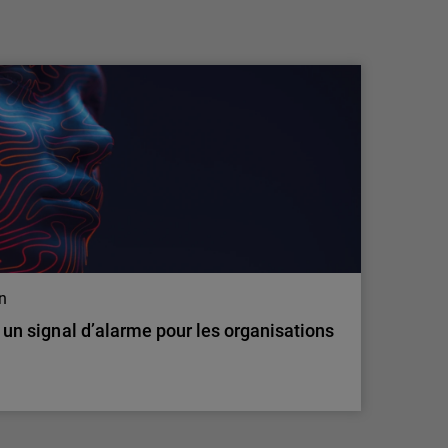
pratiques de travail explosent, les
employés accentuent le r…
Une nouvelle étude de WatchGuard
Technologies, leader mondial de la
cybersécurité unifiée pour les fournisseurs de
services managés (MSP), révèle que le
comportement des employés crée un risque de
cybersécurité important et souvent invisible
pour les petites et moyennes entreprises
(PME). Selon le…
on
: un signal d’alarme pour les organisations
on