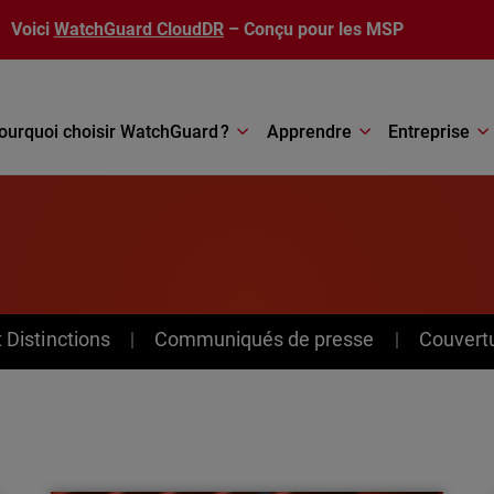
Voici
WatchGuard CloudDR
– Conçu pour les MSP
ourquoi choisir WatchGuard ?
Apprendre
Entreprise
Distinctions
Communiqués de presse
Couvert