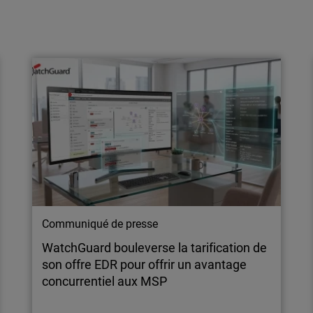
Communiqué de presse
WatchGuard Technologies acquiert
Perimeters.io pour renforcer la sécurité
cloud des MSP
WatchGuard lance également une nouvelle
solution WatchGuard Cloud Detection and
Response, étendant la protection au-delà des
terminaux et des réseaux.
Communiqué de presse
WatchGuard bouleverse la tarification de
son offre EDR pour offrir un avantage
concurrentiel aux MSP