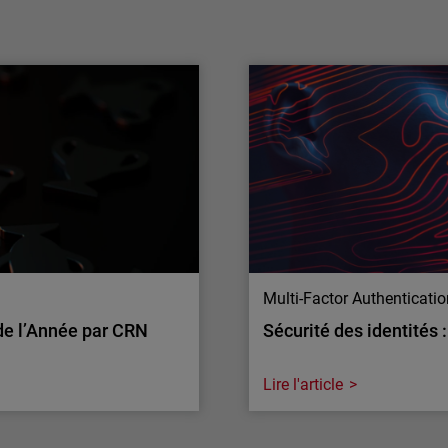
multimodèle de l’IA pour renforcer la
défense des MSP
WatchGuard® Technologies, leader mondial
de la cybersécurité unifiée pour les
fournisseurs de services managés (MSP),
annonce aujourd’hui de nouveaux
investissements dans l’IA appliquée à la
sécurité des applications, élargissant ainsi
son accès aux capacités avancées d’OpenAI
et d’Anthropic…
Multi-Factor Authenticati
de l’Année par CRN
Sécurité des identités 
Lire l'article
Multi-Factor Authenticati