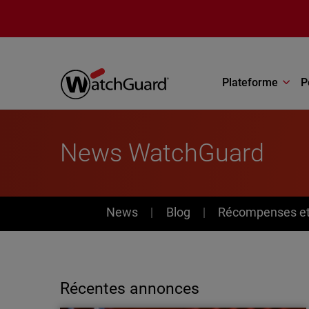
Aller au contenu principal
Plateforme
P
News WatchGuard
News
News
Blog
Récompenses et 
Récentes annonces