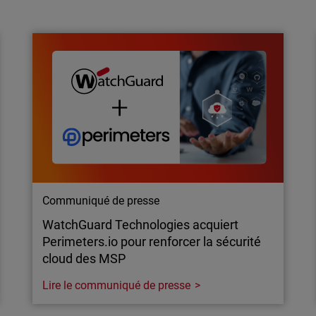
L’évolution des MSP : du support IT au
leadership en cybersécurité
Le dernier rapport de WatchGuard révèle
comment les MSP s’imposent comme de
véritables partenaires stratégiques en
cybersécurité, axés sur l’IA, la résilience et des
résultats mesurables.
Communiqué de presse
WatchGuard Technologies acquiert
Perimeters.io pour renforcer la sécurité
cloud des MSP
Lire le communiqué de presse