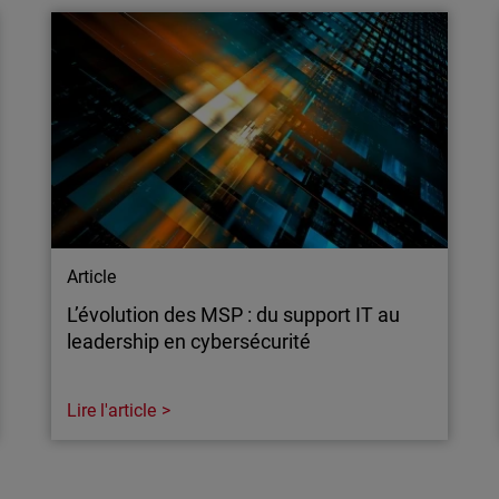
cybercriminels d’infiltrer
Découvrez les résultats MI
voisin. Apprenez comment
prévention et zéro frictio
 à une approche XDR
MSP/PME avec une protecti
Article
L’évolution des MSP : du support IT au
leadership en cybersécurité
Lire l'article
Article