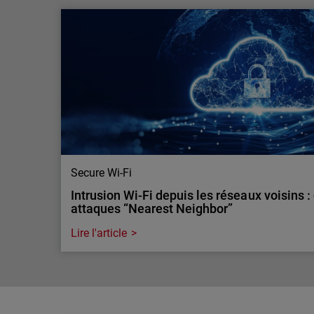
WatchGuard ThreatSync+ NDR élu Produit 
2025
ThreatSync+ NDR remporte le CRN Product of the
cloud-native et IA offrant détection rapide, visibil
automatisée.
Secure Wi-Fi
Intrusion Wi-Fi depuis les réseaux voisins 
attaques “Nearest Neighbor”
Lire l'article
Secure Wi-Fi
Intrusion Wi-Fi depuis les réseaux voisins 
attaques “Nearest Neighbor”