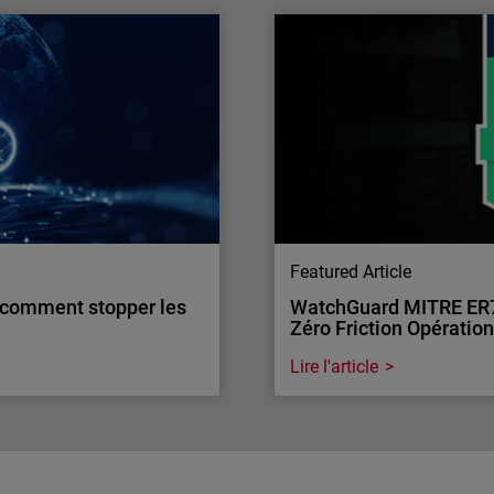
de l’Année par CRN
Sécurité des identités 
Les identités numériques s
 Year 2025. Une solution
Découvrez comment PME et
ité réseau et réponse
menaces.
Featured Article
: comment stopper les
WatchGuard MITRE ER7 :
Zéro Friction Opératio
Lire l'article
Endpoint Security
: comment stopper les
WatchGuard MITRE ER7 :
Zéro Friction Opératio