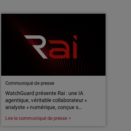
Les PME atteignent un point de rupture
en cybersécurité : 91 % d’entre elles
redoutent les attaques …
Une nouvelle étude menée par WatchGuard®
Technologies, leader mondial de la
cybersécurité unifiée conçue pour les MSP,
révèle que, bien que la majorité des entreprises
estiment disposer d’effectifs suffisants, la
complexité, la rapidité et l’ampleur des
menaces modernes – en particulier celles…
Communiqué de presse
WatchGuard présente Rai : une IA
agentique, véritable collaborateur «
analyste » numérique, conçue s…
Lire le communiqué de presse