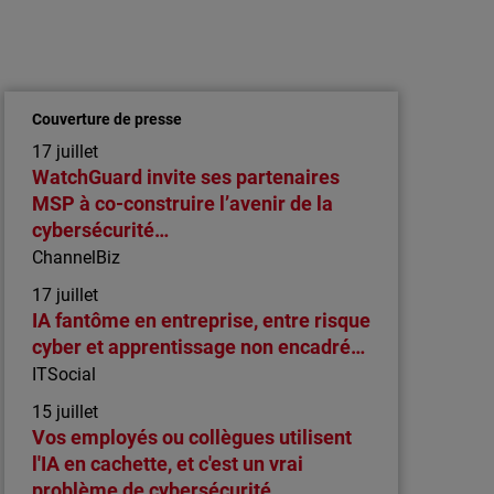
Communiqué de presse
WatchGuard présente Rai : une IA
agentique, véritable collaborateur «
analyste » numérique, conçue s…
Couverture de presse
Avec Rai, l’IA passe de l’assistance à
17 juillet
l’exécution autonome, offrant de nouvelles
WatchGuard invite ses partenaires
perspectives de croissance aux partenaires
MSP à co-construire l’avenir de la
MSP.
cybersécurité…
ChannelBiz
17 juillet
IA fantôme en entreprise, entre risque
cyber et apprentissage non encadré…
ITSocial
15 juillet
Vos employés ou collègues utilisent
l'IA en cachette, et c'est un vrai
problème de cybersécurité…