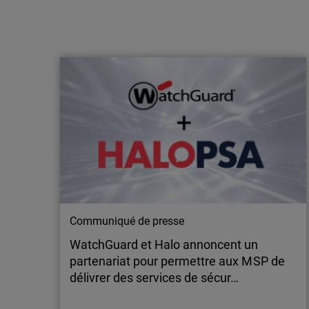
Article
Découvrez Rai, l’IA qui révolutionne la
manière dont les fournisseurs de
services managés (MSP) assu…
Les MSP doivent gérer plus de clients,
d’environnements et d’outils que jamais. En
parallèle, les attentes des clients ne cessent de
se durcir : temps de réponse plus rapides,
rapports plus clairs, service cohérent, etc.
Cette pression pèse sur des équipes parfois en
sous-effectif. C’est pourquoi…
Communiqué de presse
WatchGuard et Halo annoncent un
partenariat pour permettre aux MSP de
délivrer des services de sécur…