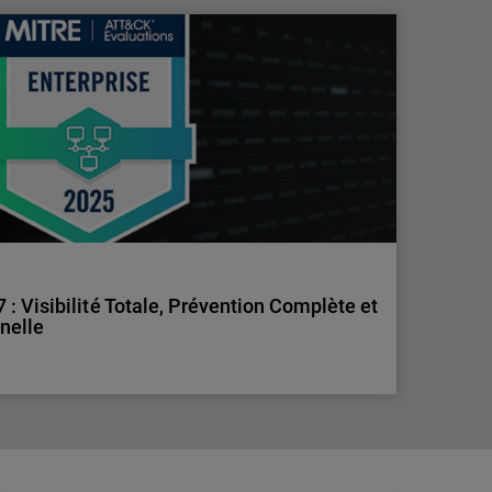
: un signal d’alarme pour les organisations
ont la nouvelle cible des cyberattaques.
 MSP peuvent renforcer leur sécurité face aux
 Visibilité Totale, Prévention Complète et
nnelle
 Visibilité Totale, Prévention Complète et
nnelle