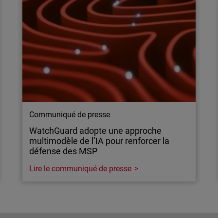
Communiqué de presse
WatchGuard adopte une approche
multimodèle de l’IA pour renforcer la
défense des MSP
Lire le communiqué de presse
Communiqué de presse
WatchGuard adopte une approche