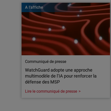
Les attaques “Nearest Neighbor” permettent à des 
A l’affiche
un réseau d’entreprise… depuis un réseau Wi-Fi 
elles fonctionnent et comment les bloquer grâce
intégrant la sécurité sans fil.
Communiqué de presse
WatchGuard adopte une approche
multimodèle de l’IA pour renforcer la
défense des MSP
Lire le communiqué de presse
Communiqué de presse