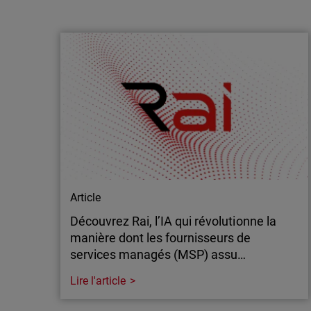
WatchGuard adopte une approche
multimodèle de l’IA pour renforcer la
défense des MSP
WatchGuard® Technologies, leader mondial
de la cybersécurité unifiée pour les
fournisseurs de services managés (MSP),
annonce aujourd’hui de nouveaux
investissements dans l’IA appliquée à la
sécurité des applications, élargissant ainsi
son accès aux capacités avancées d’OpenAI
et d’Anthropic…
Article
Découvrez Rai, l’IA qui révolutionne la
manière dont les fournisseurs de
services managés (MSP) assu…
Lire l'article