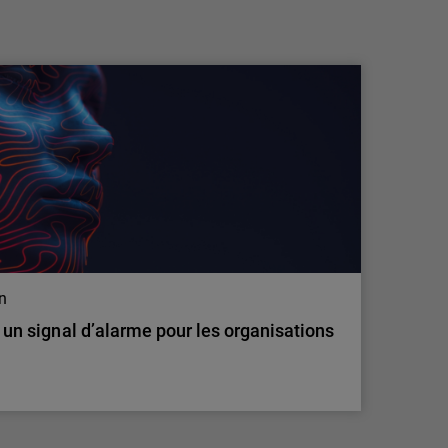
pratiques de travail explosent, les
employés accentuent le r…
Une nouvelle étude de WatchGuard
Technologies, leader mondial de la
cybersécurité unifiée pour les fournisseurs de
services managés (MSP), révèle que le
comportement des employés crée un risque de
cybersécurité important et souvent invisible
pour les petites et moyennes entreprises
(PME). Selon le…
on
: un signal d’alarme pour les organisations
on