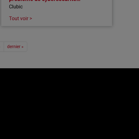
Clubic
Tout voir >
›
dernier »
e