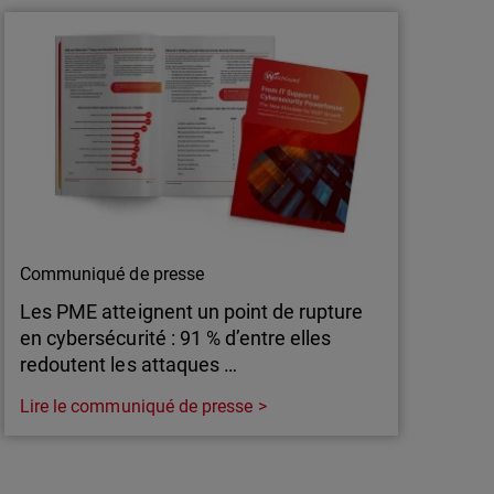
TRE ER7 : visibilité complète, 100 % de
n opérationnelle. WatchGuard renforce la sécurité
on fiable et efficace.
Communiqué de presse
Les PME atteignent un point de rupture
en cybersécurité : 91 % d’entre elles
redoutent les attaques …
Lire le communiqué de presse
Communiqué de presse