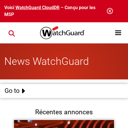
Aller au contenu principal
Voici
WatchGuard CloudDR
– Conçu pour les
MSP
Open mobi
Close search
News WatchGuard
Go to
Récentes annonces