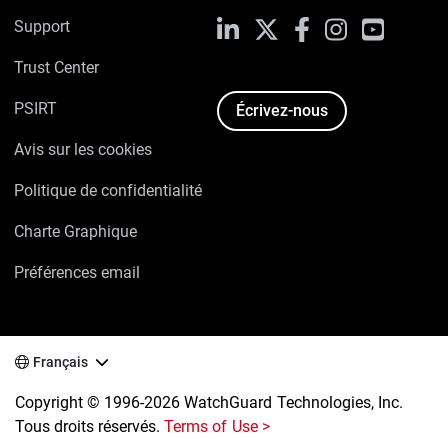
Support
LinkedIn
X
Facebook
Instagram
YouTube
Trust Center
PSIRT
Écrivez-nous
En cliquant sur « Accepter tous les cookies », vous
Avis sur les cookies
acceptez le stockage de cookies sur votre appareil
pour améliorer la navigation sur le site, analyser
Politique de confidentialité
son utilisation et contribuer à nos efforts de
marketing.
Politique régissant les cookies
Charte Graphique
Préférences email
Paramètres des cookies
Français
Tout refuser
Copyright © 1996-2026 WatchGuard Technologies, Inc.
Tous droits réservés.
Terms of Use >
Autoriser tous les cookies