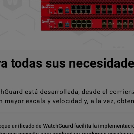
ra todas sus necesidade
Guard está desarrollada, desde el comienzo
 mayor escala y velocidad y, a la vez, obten
oque unificado de WatchGuard facilita la implementació
ios que necesita para modernizar, madurar y escalar su