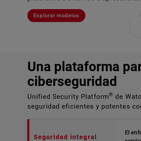
Explorar modelos
Explora CloudDR
Conozcan a Rai
Conozca WatchGuard EDR
Una plataforma pa
ciberseguridad
®
Unified Security Platform
de Watch
seguridad eficientes y potentes con
El enf
Seguridad integral
servic