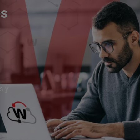
és
s y