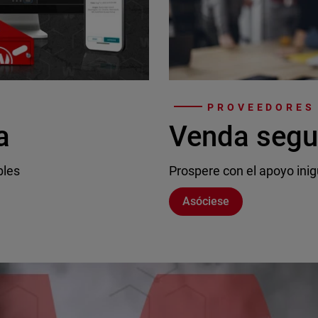
PROVEEDORES 
a
Venda segu
bles
Prospere con el apoyo inig
Asóciese