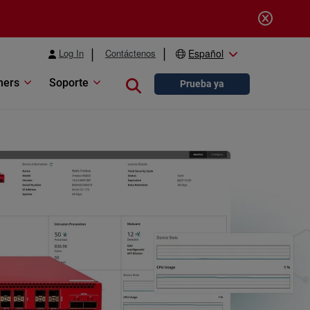
Log In
Contáctenos
Español
ners
Soporte
Close search
Prueba ya